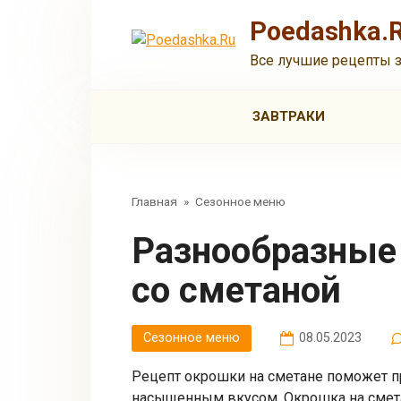
Перейти
Poedashka.
к
контенту
Все лучшие рецепты 
ЗАВТРАКИ
Главная
»
Сезонное меню
Разнообразные рецепты окрошки
со сметаной
Сезонное меню
08.05.2023
Рецепт окрошки на сметане поможет п
насыщенным вкусом. Окрошка на смета