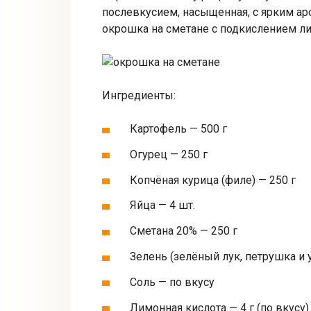
послевкусием, насыщенная, с ярким ар
окрошка на сметане с подкислением л
Ингредиенты:
Картофель — 500 г
Огурец — 250 г
Копчёная курица (филе) — 250 г
Яйца — 4 шт.
Сметана 20% — 250 г
Зелень (зелёный лук, петрушка и у
Соль — по вкусу
Лимонная кислота — 4 г (по вкусу)