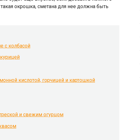
с такая окрошка, сметана для нее должна быть
е с колбасой
 курицей
монной кислотой, горчицей и картошкой
 треской и свежим огурцом
 квасом