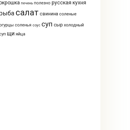
русская кухня
окрошка
полезно
печень
салат
рыба
свинина
соленые
суп
сыр
огурцы
холодный
соленья
соус
щи
суп
яйца