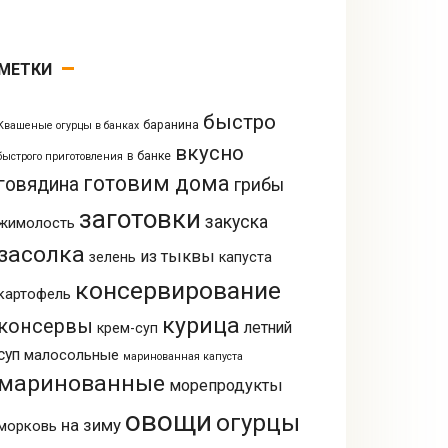
МЕТКИ
быстро
баранина
Квашеные огурцы в банках
вкусно
в банке
быстрого приготовления
готовим дома
говядина
грибы
заготовки
закуска
жимолость
засолка
из тыквы
зелень
капуста
консервирование
картофель
курица
консервы
летний
крем-суп
суп
малосольные
маринованная капуста
маринованные
морепродукты
овощи
огурцы
на зиму
морковь