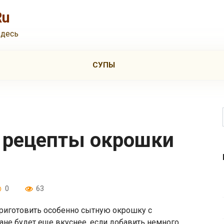
Ru
здесь
СУПЫ
0
63
риготовить особенно сытную окрошку с
не будет еще вкуснее, если добавить немного