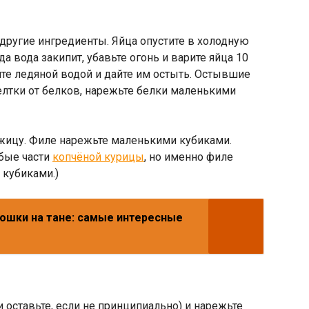
 другие ингредиенты. Яйца опустите в холодную
да вода закипит, убавьте огонь и варите яйца 10
ейте ледяной водой и дайте им остыть. Остывшие
желтки от белков, нарежьте белки маленькими
ожицу. Филе нарежьте маленькими кубиками.
бые части
копчёной курицы
, но именно филе
 кубиками.)
ошки на тане: самые интересные
 оставьте, если не принципиально) и нарежьте