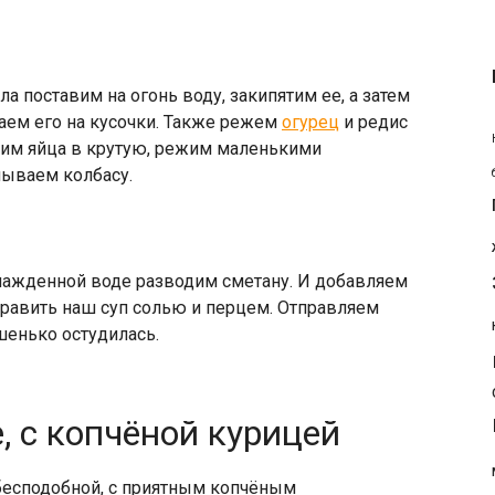
а поставим на огонь воду, закипятим ее, а затем
аем его на кусочки. Также режем
огурец
и редис
им яйца в крутую, режим маленькими
лываем колбасу.
хлажденной воде разводим сметану. И добавляем
править наш суп солью и перцем. Отправляем
шенько остудилась.
, с копчёной курицей
 бесподобной, с приятным копчёным