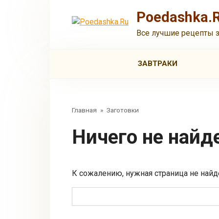
Перейти
Poedashka.
к
контенту
Все лучшие рецепты 
ЗАВТРАКИ
Главная
»
Заготовки
Ничего не найд
К сожалению, нужная страница не найд
Поиск: