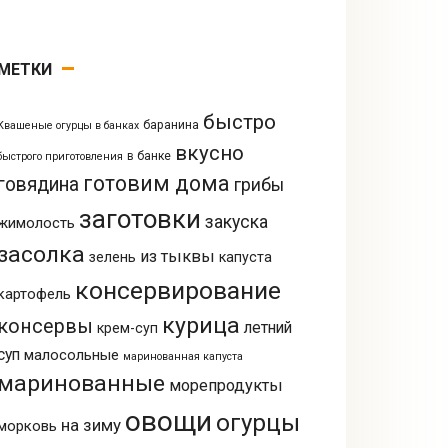
МЕТКИ
быстро
баранина
Квашеные огурцы в банках
вкусно
в банке
быстрого приготовления
готовим дома
говядина
грибы
заготовки
закуска
жимолость
засолка
из тыквы
зелень
капуста
консервирование
картофель
курица
консервы
летний
крем-суп
суп
малосольные
маринованная капуста
маринованные
морепродукты
овощи
огурцы
на зиму
морковь