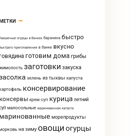
МЕТКИ
быстро
баранина
Квашеные огурцы в банках
вкусно
в банке
быстрого приготовления
готовим дома
говядина
грибы
заготовки
закуска
жимолость
засолка
из тыквы
зелень
капуста
консервирование
картофель
курица
консервы
летний
крем-суп
суп
малосольные
маринованная капуста
маринованные
морепродукты
овощи
огурцы
на зиму
морковь