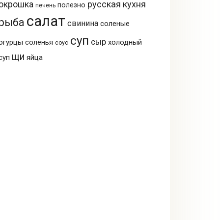
русская кухня
окрошка
полезно
печень
салат
рыба
свинина
соленые
суп
сыр
огурцы
холодный
соленья
соус
щи
суп
яйца