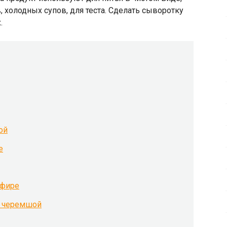
 холодных супов, для теста. Сделать сыворотку
.
ой
е
ефире
и черемшой