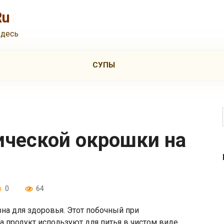
Ru
здесь
СУПЫ
0
64
на для здоровья. Этот побочный при
а продукт используют для питья в чистом виде,