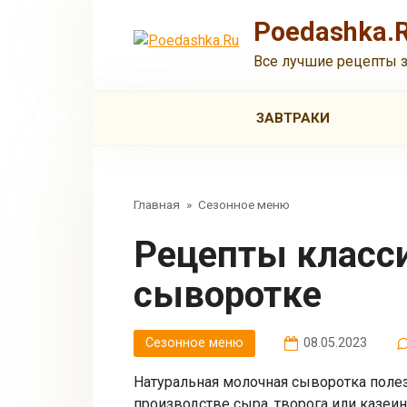
Перейти
Poedashka.
к
контенту
Все лучшие рецепты 
ЗАВТРАКИ
Главная
»
Сезонное меню
Рецепты классической окрошки на
сыворотке
Сезонное меню
08.05.2023
Натуральная молочная сыворотка полез
производстве сыра, творога или казеин