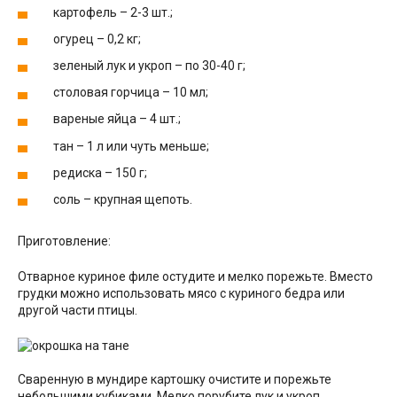
картофель – 2-3 шт.;
огурец – 0,2 кг;
зеленый лук и укроп – по 30-40 г;
столовая горчица – 10 мл;
вареные яйца – 4 шт.;
тан – 1 л или чуть меньше;
редиска – 150 г;
соль – крупная щепоть.
Приготовление:
Отварное куриное филе остудите и мелко порежьте. Вместо
грудки можно использовать мясо с куриного бедра или
другой части птицы.
Сваренную в мундире картошку очистите и порежьте
небольшими кубиками. Мелко порубите лук и укроп,