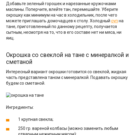
Добавьте зеленый горошек и нарезанные кружочками
маслины. Поперчите, влейте тан, перемешайте. Уберите
окрошку как минимум на час в холодильник, после чего
можете приглашать домочадцев к столу. Холодный
суп
на
тане, приготовленный по данному рецепту, получается
сытным, несмотря на то, что в его составе нет ни мяса, ни
яиц.
Окрошка со свеклой на тане с минералкой и
сметаной
Интересный вариант окрошки готовится со свеклой, жидкая
часть представлена таном с минералкой. Подавать окрошку
будем со сметаной.
Ингредиенты:
1 крупная свекла;
250 гр. вареной колбасы (можно заменить любым
отварным нежирным мясом);