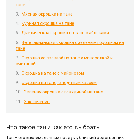
тане
Мясная окрошка на тане
Куриная окрошка на тане
Диетическая окрошка на тане с яблоками
Вегетарианская окрошка с зеленым горошком на
тане
Окрошка со свеклой на тане с минералкой и
сметаной
Окрошка на тане с майонезом
Окрошка на тане, с ледяным квасом
Зеленая окрошка с говядиной на тане
Заключение
Что такое тан и как его выбрать
Тан – это кисломолочный продукт, близкий родственник