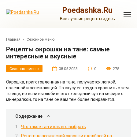
Перейти
к
Poedashka.Ru
контенту
Все лучшие рецепты здесь
Главная
»
Сезонное меню
Рецепты окрошки на тане: самые
интересные и вкусные
Сезонное меню
08.05.2023
0
278
Окрошка, приготовленная на тане, получается легкой,
полезной и освежающей. По вкусу ее трудно сравнить с чем-
то еще, но если вы любите этот холодный суп на кефире с
минералкой, то на тане он вам тем более понравится.
Содержание
Что такое тан и как его выбрать
Рецепт классической окрошки с колбасой на