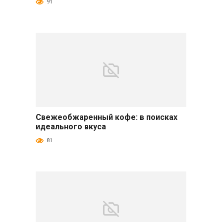
91
Свежеобжаренный кофе: в поисках
Завтраки
идеального вкуса
81