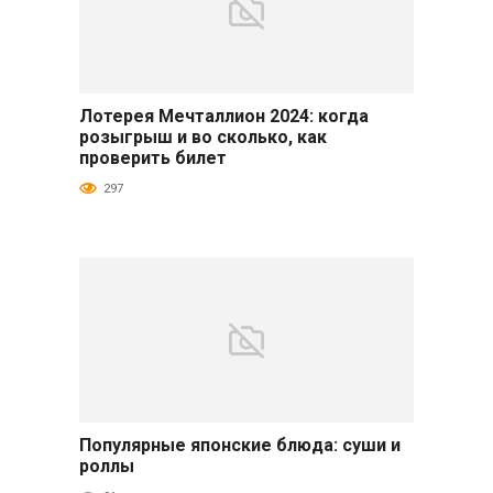
Лотерея Мечталлион 2024: когда
Разное
розыгрыш и во сколько, как
проверить билет
297
Популярные японские блюда: суши и
Салаты и закуски
роллы