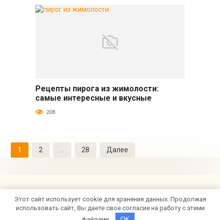
Рецепты пирога из жимолости:
Выпечка и десерты
самые интересные и вкусные
208
Пагинация
1
2
…
28
Далее
записей
Этот сайт использует cookie для хранения данных. Продолжая
© 2026 Poedashka.Ru
использовать сайт, Вы даете свое согласие на работу с этими
файлами.
OK