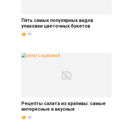
Пять самых популярных видов
Разное
упаковки цветочных букетов
97
Рецепты салата из крапивы: самые
Салаты и закуски
интересные и вкусные
97