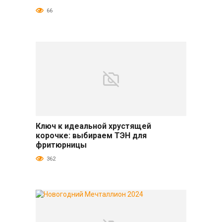
66
Ключ к идеальной хрустящей
Разное
корочке: выбираем ТЭН для
фритюрницы
362