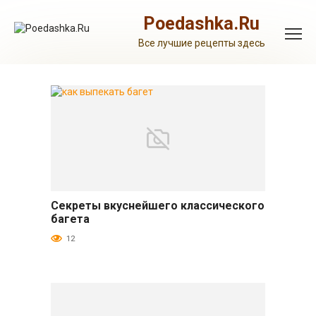
Перейти
к
Poedashka.Ru
контенту
Все лучшие рецепты здесь
Секреты вкуснейшего классического
Выпечка и десерты
багета
12