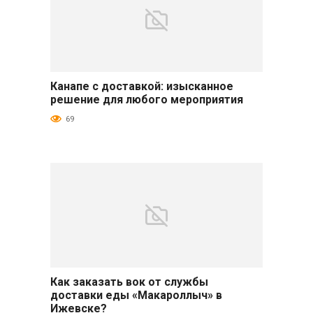
Канапе с доставкой: изысканное
Салаты и закуски
решение для любого мероприятия
69
Как заказать вок от службы
Основные блюда
доставки еды «Макароллыч» в
Ижевске?