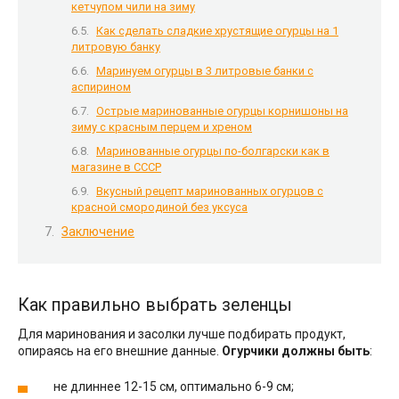
кетчупом чили на зиму
Как сделать сладкие хрустящие огурцы на 1
литровую банку
Маринуем огурцы в 3 литровые банки с
аспирином
Острые маринованные огурцы корнишоны на
зиму с красным перцем и хреном
Маринованные огурцы по-болгарски как в
магазине в СССР
Вкусный рецепт маринованных огурцов с
красной смородиной без уксуса
Заключение
Как правильно выбрать зеленцы
Для маринования и засолки лучше подбирать продукт,
опираясь на его внешние данные.
Огурчики должны быть
:
не длиннее 12-15 см, оптимально 6-9 см;