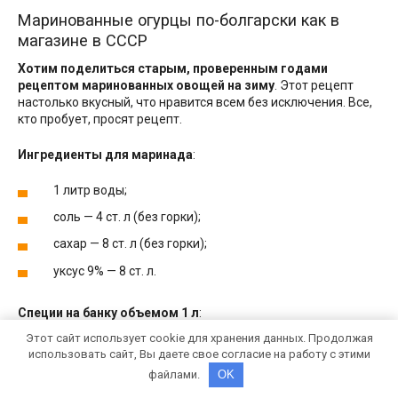
Маринованные огурцы по-болгарски как в
магазине в СССР
Хотим поделиться старым, проверенным годами
рецептом маринованных овощей на зиму
. Этот рецепт
настолько вкусный, что нравится всем без исключения. Все,
кто пробует, просят рецепт.
Ингредиенты для маринада
:
1 литр воды;
соль — 4 ст. л (без горки);
сахар — 8 ст. л (без горки);
уксус 9% — 8 ст. л.
Специи на банку объемом 1 л
:
Этот сайт использует cookie для хранения данных. Продолжая
лавровый лист — 1 шт.;
использовать сайт, Вы даете свое согласие на работу с этими
файлами.
OK
душистый перец — 4-5 горошин;