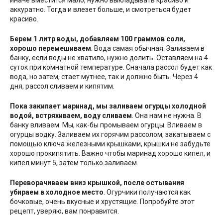
иначе вместится мало, нужно выкладывать красиво и
аккуратно. Тогда и влезет больше, и смотреться будет
красиво.
Берем 1 литр воды, добавляем 100 граммов соли,
хорошо перемешиваем
. Вода самая обычная. Заливаем в
банку, если воды не хватило, нужно долить. Оставляем на 4
суток при комнатной температуре. Сначала рассол будет как
вода, но затем, стает мутнее, так и должно быть. Через 4
дня, рассол сливаем и кипятим.
Пока закипает маринад, мы заливаем огурцы холодной
водой, встряхиваем, воду сливаем
. Она нам не нужна. В
банку вливаем. Мы, как-бы промываем огурцы. Вливаем в
огурцы водку. Заливаем их горячим рассолом, закатываем с
помощью ключа железными крышками, крышки не забудьте
хорошо прокипятить. Важно чтобы маринад хорошо кипел, и
кипел минут 5, затем только заливаем.
Переворачиваем вниз крышкой, после остывания
убираем в холодное место
. Огурчики получаются как
бочковые, очень вкусные и хрустящие. Попробуйте этот
рецепт, уверяю, вам понравится.