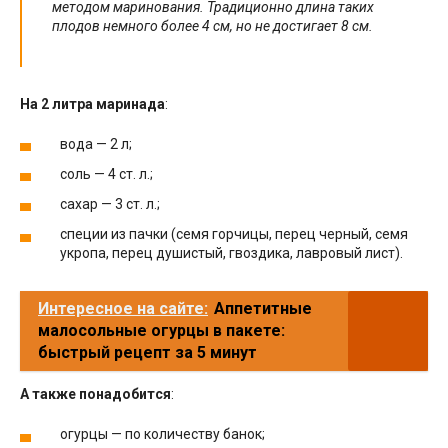
методом маринования. Традиционно длина таких
плодов немного более 4 см, но не достигает 8 см.
На 2 литра маринада
:
вода — 2 л;
соль — 4 ст. л.;
сахар — 3 ст. л.;
специи из пачки (семя горчицы, перец черный, семя
укропа, перец душистый, гвоздика, лавровый лист).
Интересное на сайте:
Аппетитные
малосольные огурцы в пакете:
быстрый рецепт за 5 минут
А также понадобится
:
огурцы — по количеству банок;