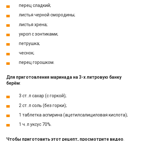
перец сладкий;
листья черной смородины;
листья хрена;
укроп с зонтиками;
петрушка;
чеснок;
перец горошком.
Для приготовления маринада на 3-х литровую банку
берём
:
3 ст. л сахар (с горкой);
2 ст. л соль (без горки);
1 таблетка аспирина (ацетилсалициловая кислота);
1 ч. л уксус 70%.
Чтобы приготовить этот рецепт, просмотрите видео
.