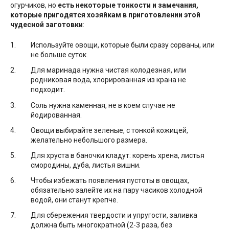
огурчиков, но
есть некоторые тонкости и замечания,
которые пригодятся хозяйкам в приготовлении этой
чудесной заготовки
:
Используйте овощи, которые были сразу сорваны, или
не больше суток.
Для маринада нужна чистая колодезная, или
родниковая вода, хлорированная из крана не
подходит.
Соль нужна каменная, не в коем случае не
йодированная.
Овощи выбирайте зеленые, с тонкой кожицей,
желательно небольшого размера.
Для хруста в баночки кладут: корень хрена, листья
смородины, дуба, листья вишни.
Чтобы избежать появления пустоты в овощах,
обязательно залейте их на пару часиков холодной
водой, они станут крепче.
Для сбережения твердости и упругости, заливка
должна быть многократной (2-3 раза, без