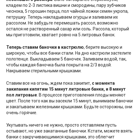
кладем по 2-3 листика вишни и смородины, пару зубчиков
чеснока, 5 горошин перца, пол чайной ложки семян укропа,
петрушку. Теперь накладываем огурцы и заливаем их
рассолом. Не забудьте перемешать рассол, возможно
остался не растворенный сахар или соль. Рассола, который
мы приготовили, хватает ровно на 5 литровых банок.
Теперь ставим баночки в кастрюлю
, берите высокую и
широкую, чтобы все банки стали. На дно кастрюли застелите
полотенце. Выкладываем 5 баночек. Заливаем водой, так,
чтобы каждая баночка была покрыта на 2/3 водой.
Накрываем стерильными крышками.
Ставим все на огонь, ждем пока закипит,
с момента
закипания кипятим 15 минут литровые банки, и 8 минут
пол литровые
. В процессе приготовления плоды меняют
цвет. После того как вы засекли 15 минут, вынимаем баночки
и закатываем железными крышками. Будьте осторожны, они
очень горячие.
Укутывать ничего не нужно, просто отставляем пусть
остывают, но уже закатанные баночки. Кстати, можете взять
банки с закручивающимися крышками, это облегчит