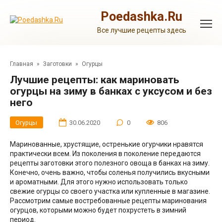
Перейти
к
Poedashka.Ru
контенту
Все лучшие рецепты здесь
Главная
»
Заготовки
»
Огурцы
Лучшие рецепты: как мариновать
огурцы на зиму в банках с уксусом и без
него
Огурцы
30.06.2020
0
806
Маринованные, хрустящие, остренькие огурчики нравятся
практически всем. Из поколения в поколение передаются
рецепты заготовки этого полезного овоща в банках на зиму.
Конечно, очень важно, чтобы соленья получились вкусными
и ароматными. Для этого нужно использовать только
свежие огурцы со своего участка или купленные в магазине.
Рассмотрим самые востребованные рецепты маринования
огурцов, которыми можно будет похрустеть в зимний
период.