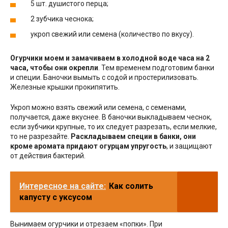
5 шт. душистого перца;
2 зубчика чеснока;
укроп свежий или семена (количество по вкусу).
Огурчики моем и замачиваем в холодной воде часа на 2
часа, чтобы они окрепли
. Тем временем подготовим банки
и специи. Баночки вымыть с содой и простерилизовать.
Железные крышки прокипятить.
Укроп можно взять свежий или семена, с семенами,
получается, даже вкуснее. В баночки выкладываем чеснок,
если зубчики крупные, то их следует разрезать, если мелкие,
то не разрезайте.
Раскладываем специи в банки, они
кроме аромата придают огурцам упругость
, и защищают
от действия бактерий.
Интересное на сайте:
Как солить
капусту с уксусом
Вынимаем огурчики и отрезаем «попки». При