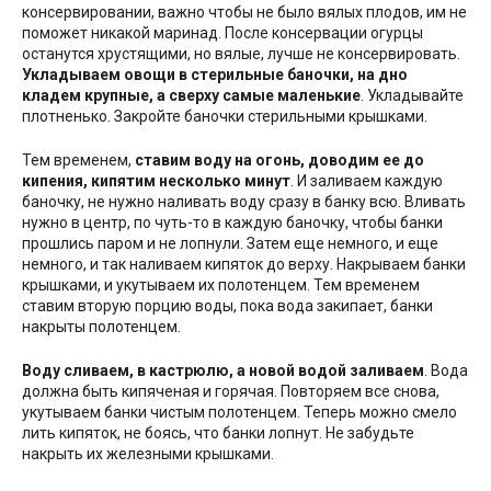
консервировании, важно чтобы не было вялых плодов, им не
поможет никакой маринад. После консервации огурцы
останутся хрустящими, но вялые, лучше не консервировать.
Укладываем овощи в стерильные баночки, на дно
кладем крупные, а сверху самые маленькие
. Укладывайте
плотненько. Закройте баночки стерильными крышками.
Тем временем,
ставим воду на огонь, доводим ее до
кипения, кипятим несколько минут
. И заливаем каждую
баночку, не нужно наливать воду сразу в банку всю. Вливать
нужно в центр, по чуть-то в каждую баночку, чтобы банки
прошлись паром и не лопнули. Затем еще немного, и еще
немного, и так наливаем кипяток до верху. Накрываем банки
крышками, и укутываем их полотенцем. Тем временем
ставим вторую порцию воды, пока вода закипает, банки
накрыты полотенцем.
Воду сливаем, в кастрюлю, а новой водой заливаем
. Вода
должна быть кипяченая и горячая. Повторяем все снова,
укутываем банки чистым полотенцем. Теперь можно смело
лить кипяток, не боясь, что банки лопнут. Не забудьте
накрыть их железными крышками.