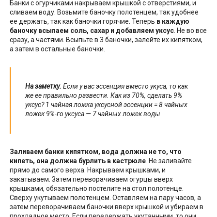
Банки с огурчиками накрываем крышкой с отверстиями, и
сливаем воду. Возьмите баночку полотенцем, так удобнее
ее держать, так как баночки горячие. Теперь
в каждую
баночку всыпаем соль, сахар и добавляем уксус
. Не во все
сразу, а частями. Всыпьте в 3 баночки, залейте их кипятком,
а затем в остальные баночки.
На заметку.
Если у вас эссенция вместо укуса, то как
же ее правильно развести. Как из 70%, сделать 9%
уксус? 1 чайная ложка уксусной эссенции = 8 чайных
ложек 9%-го уксуса — 7 чайных ложек воды
Заливаем банки кипятком, вода должна не то, что
кипеть, она должна бурлить в кастрюле
. Не заливайте
прямо до самого верха. Накрываем крышками, и
закатываем. Затем переворачиваем огурцы вверх
крышками, обязательно постелите на стол полотенце.
Сверху укутываем полотенцем. Оставляем на пару часов, а
затем переворачиваем баночки вверх крышкой и убираем в
прохладное место. Если передержать укутанными, то они