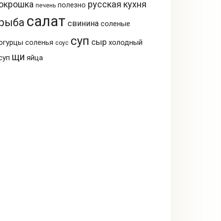
русская кухня
окрошка
полезно
печень
салат
рыба
свинина
соленые
суп
сыр
огурцы
холодный
соленья
соус
щи
суп
яйца