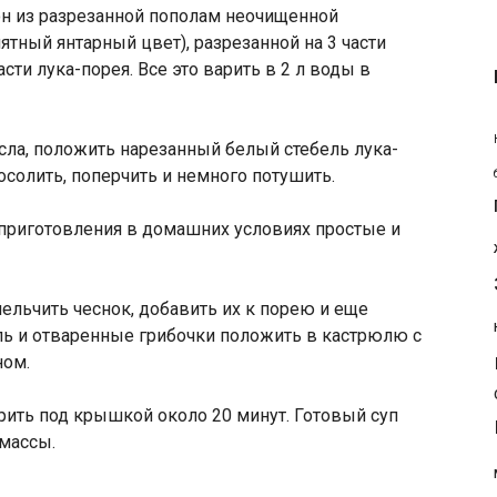
он из разрезанной пополам неочищенной
тный янтарный цвет), разрезанной на 3 части
сти лука-порея. Все это варить в 2 л воды в
ла, положить нарезанный белый стебель лука-
осолить, поперчить и немного потушить.
ельчить чеснок, добавить их к порею и еще
ль и отваренные грибочки положить в кастрюлю с
ном.
арить под крышкой около 20 минут. Готовый суп
массы.