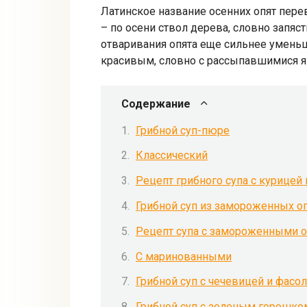
Латинское название осенних опят перев
– по осени ствол дерева, словно запяс
отваривания опята еще сильнее уменьш
красивым, словно с рассыпавшимися я
Содержание
Грибной суп-пюре
Классический
Рецепт грибного супа с курицей
Грибной суп из замороженных о
Рецепт супа с замороженными 
С маринованными
Грибной суп с чечевицей и фасо
Грибной суп с зеленым горошко