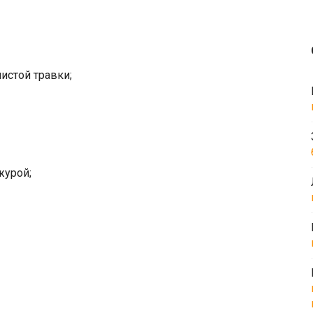
истой травки;
журой;