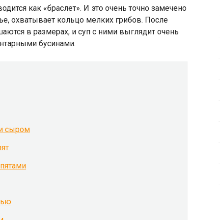
одится как «браслет». И это очень точно замечено
тье, охватывает кольцо мелких грибов. После
аются в размерах, и суп с ними выглядит очень
нтарными бусинами.
 и сыром
пят
опятами
лью
м