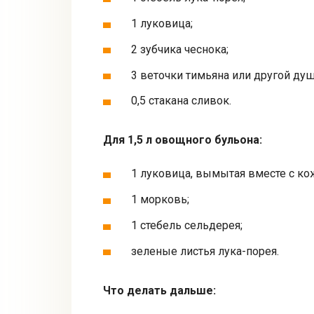
1 луковица;
2 зубчика чеснока;
3 веточки тимьяна или другой душ
0,5 стакана сливок.
Для 1,5 л овощного бульона:
1 луковица, вымытая вместе с ко
1 морковь;
1 стебель сельдерея;
зеленые листья лука-порея.
Что делать дальше: