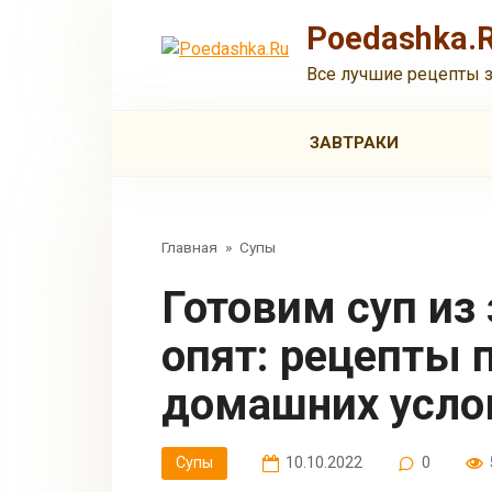
Перейти
Poedashka.
к
контенту
Все лучшие рецепты 
ЗАВТРАКИ
Главная
»
Супы
Готовим суп из замороженных
опят: рецепты 
домашних усло
Супы
10.10.2022
0