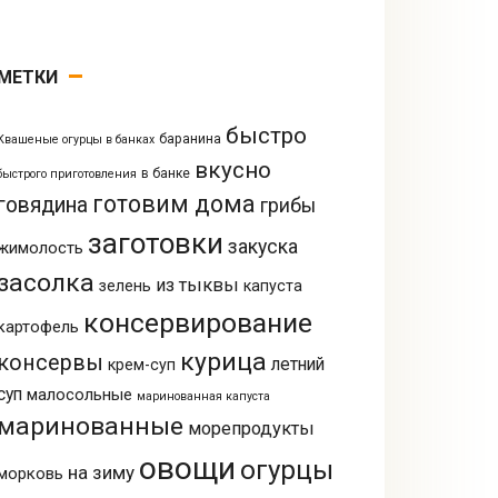
МЕТКИ
быстро
баранина
Квашеные огурцы в банках
вкусно
в банке
быстрого приготовления
готовим дома
говядина
грибы
заготовки
закуска
жимолость
засолка
из тыквы
зелень
капуста
консервирование
картофель
курица
консервы
летний
крем-суп
суп
малосольные
маринованная капуста
маринованные
морепродукты
овощи
огурцы
на зиму
морковь