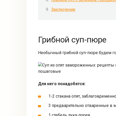
Заключение
Грибной суп-пюре
Необычный грибной суп-пюре будем го
Для него понадобятся:
1-2 стакана опят, заблаговременн
3 предварительно отваренные в 
1 стебель лука-порея;