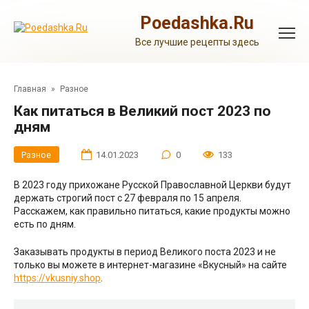
Перейти
к
Poedashka.Ru
контенту
Все лучшие рецепты здесь
Главная
»
Разное
Как питаться в Великий пост 2023 по
дням
Разное
14.01.2023
0
133
В 2023 году прихожане Русской Православной Церкви будут
держать строгий пост с 27 февраля по 15 апреля.
Расскажем, как правильно питаться, какие продукты можно
есть по дням.
Заказывать продукты в период Великого поста 2023 и не
только вы можете в интернет-магазине «Вкусный» на сайте
https://vkusniy.shop
.