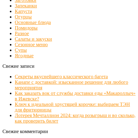
Заготовки
Запеканки
Капуста
Огурцы
Основные блюда
Помидоры
Разное
Салаты и закуски
Сезонное меню
Супы
Ягодные
Свежие записи
Секреты вкуснейшего классического багета
Канапе с доставкой: изысканное решение для любого
мероприятия
Как заказать вок от службы доставки еды «Макароллыч»
в Ижевске?
Ключ к идеальной хрустящей корочке: выбираем ТЭН
для фритюрницы
Лотерея Мечталлион 2024: когда розыгрыш и во сколько,
как проверить билет
Свежие комментарии