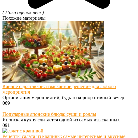
( Пока оценок нет )
Похожие материалы
Канапе с доставкой: изысканное решение для любого
мероприятия
Организация мероприятий, будь то корпоративный вечер
0
69
Популярные японские блюда: суши и роллы
Японская кухня считается одной из самых изысканных
0
91
Рецепты салата из крапивы: самые интересные и вкусные