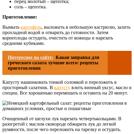
перец молотый – щепотка;
соль – щепотка.
Приготовление:
Вымыть
картофель
, выложить в небольшую кастрюлю, залить
прохладной водой и отварить до готовности. Затем
корнеплоды остудить, очистить от кожицы и нарезать
средними кубиками.
Интересное на сайте:
Какая заправка для
греческого салата лучшие всего: рецепты
приготовления
Капусту нашинковать тонкой соломкой и переложить в
просторный салатник. В
капусту
влить винный уксус, масло и
специи. Все хорошенько перемешать и оставить на 20 минут.
Очищенный от шелухи лук нарезать четвертькольцами. В
разогретой с маслом сковороде обжарить лук до легкой
румяности, после чего переложить на тарелку и остудить.