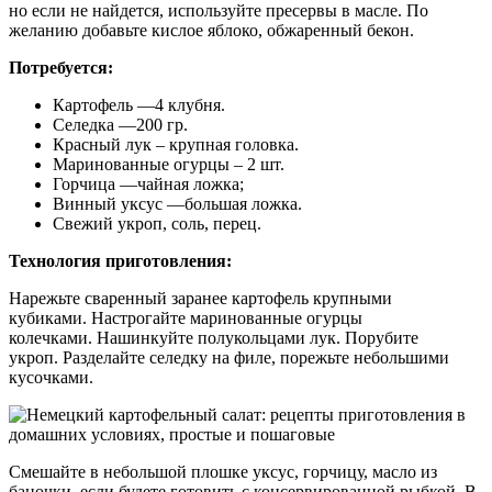
но если не найдется, используйте пресервы в масле. По
желанию добавьте кислое яблоко, обжаренный бекон.
Потребуется:
Картофель —4 клубня.
Селедка —200 гр.
Красный лук – крупная головка.
Маринованные огурцы – 2 шт.
Горчица —чайная ложка;
Винный уксус —большая ложка.
Свежий укроп, соль, перец.
Технология приготовления:
Нарежьте сваренный заранее картофель крупными
кубиками. Настрогайте маринованные огурцы
колечками. Нашинкуйте полукольцами лук. Порубите
укроп. Разделайте селедку на филе, порежьте небольшими
кусочками.
Смешайте в небольшой плошке уксус, горчицу, масло из
баночки, если будете готовить с консервированной рыбкой. В