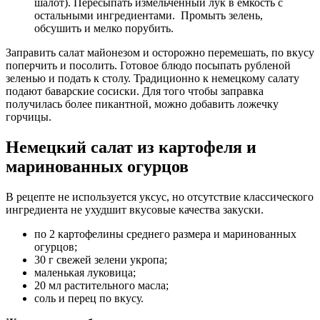
шалот). Пересыпать измельченный лук в емкость с
остальными ингредиентами. Промыть зелень,
обсушить и мелко порубить.
Заправить салат майонезом и осторожно перемешать, по вкусу
поперчить и посолить. Готовое блюдо посыпать рубленой
зеленью и подать к столу. Традиционно к немецкому салату
подают баварские сосиски. Для того чтобы заправка
получилась более пикантной, можно добавить ложечку
горчицы.
Немецкий салат из картофеля и
маринованных огурцов
В рецепте не используется уксус, но отсутствие классического
ингредиента не ухудшит вкусовые качества закуски.
по 2 картофелины среднего размера и маринованных
огурцов;
30 г свежей зелени укропа;
маленькая луковица;
20 мл растительного масла;
соль и перец по вкусу.