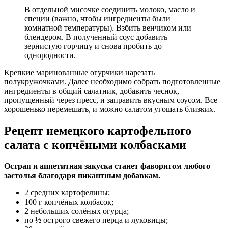
В отдельной мисочке соединить молоко, масло и
специи (важно, чтобы ингредиенты были
комнатной температуры). Взбить венчиком или
блендером. В полученный соус добавить
зернистую горчицу и снова пробить до
однородности.
Крепкие маринованные огурчики нарезать
полукружочками. Далее необходимо собрать подготовленные
ингредиенты в общий салатник, добавить чеснок,
пропущенный через пресс, и заправить вкусным соусом. Все
хорошенько перемешать, и можно салатом угощать близких.
Рецепт немецкого картофельного
салата с копчёными колбасками
Острая и аппетитная закуска станет фаворитом любого
застолья благодаря пикантным добавкам.
2 средних картофелины;
100 г копчёных колбасок;
2 небольших солёных огурца;
по ½ острого свежего перца и луковицы;