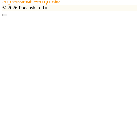
щи
сыр
холодный суп
яйца
© 2026 Poedashka.Ru