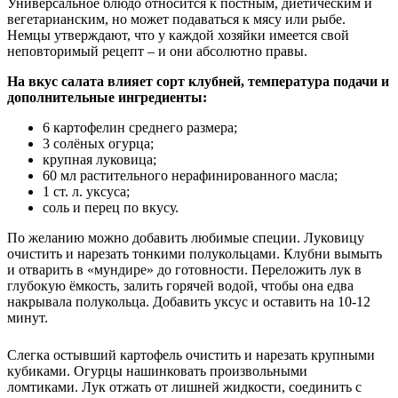
Универсальное блюдо относится к постным, диетическим и
вегетарианским, но может подаваться к мясу или рыбе.
Немцы утверждают, что у каждой хозяйки имеется свой
неповторимый рецепт – и они абсолютно правы.
На вкус салата влияет сорт клубней, температура подачи и
дополнительные ингредиенты:
6 картофелин среднего размера;
3 солёных огурца;
крупная луковица;
60 мл растительного нерафинированного масла;
1 ст. л. уксуса;
соль и перец по вкусу.
По желанию можно добавить любимые специи. Луковицу
очистить и нарезать тонкими полукольцами. Клубни вымыть
и отварить в «мундире» до готовности. Переложить лук в
глубокую ёмкость, залить горячей водой, чтобы она едва
накрывала полукольца. Добавить уксус и оставить на 10-12
минут.
Слегка остывший картофель очистить и нарезать крупными
кубиками. Огурцы нашинковать произвольными
ломтиками. Лук отжать от лишней жидкости, соединить с