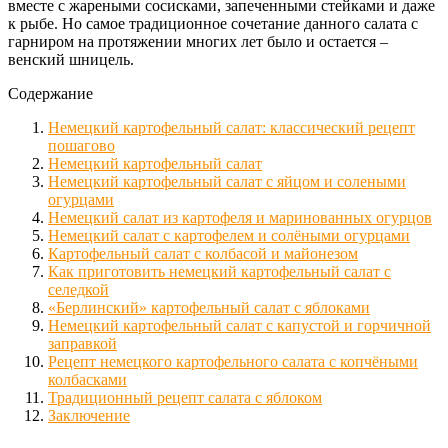
вместе с жареными сосисками, запеченными стейками и даже
к рыбе. Но самое традиционное сочетание данного салата с
гарниром на протяжении многих лет было и остается –
венский шницель.
Содержание
Немецкий картофельный салат: классический рецепт
пошагово
Немецкий картофельный салат
Немецкий картофельный салат с яйцом и солеными
огурцами
Немецкий салат из картофеля и маринованных огурцов
Немецкий салат с картофелем и солёными огурцами
Картофельный салат с колбасой и майонезом
Как приготовить немецкий картофельный салат с
селедкой
«Берлинский» картофельный салат с яблоками
Немецкий картофельный салат с капустой и горчичной
заправкой
Рецепт немецкого картофельного салата с копчёными
колбасками
Традиционный рецепт салата с яблоком
Заключение