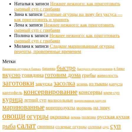
Наталья
к записи
Нежнее нежного: как приготовить
сырный суп с грибами
Зина
к записи
Соленые огурцы на зиму без уксуса —
как приготовить и хранить
Лена
к записи
Нежнее нежного: как приготовить
сырный суп с грибами
Полина
к записи
Нежнее нежного: как приготовить
сырный суп с грибами
Милана
к записи
Сладкие маринованные огурцы
рецепты, проверенные временем
Метки
быстро
баранина
в банке
Квашеные огурцы в банках
быстрого приготовления
готовим дома
вкусно
говядина
грибы
жимолость
заготовки
засолка
закуска
из тыквы
зелень
капуста
консервирование
консервы
картофель
крем-суп
курица
летний суп
малосольные
маринованная капуста
маринованные
морепродукты
на зиму
морковь
овощи
огурцы
окрошка
русская кухня
полезно
печень
салат
суп
рыба
свинина
соленые огурцы
соленья
соус