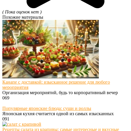
( Пока оценок нет )
Похожие материалы
Канапе с доставкой: изысканное решение для любого
мероприятия
Организация мероприятий, будь то корпоративный вечер
0
69
Популярные японские блюда: суши и роллы
Японская кухня считается одной из самых изысканных
0
91
Рецепты салата из крапивы: самые интересные и вкусные