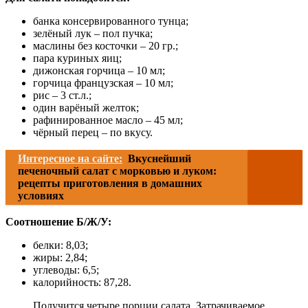
банка консервированного тунца;
зелёный лук – пол пучка;
маслины без косточки – 20 гр.;
пара куриных яиц;
дижонская горчица – 10 мл;
горчица французская – 10 мл;
рис – 3 ст.л.;
один варёный желток;
рафинированное масло – 45 мл;
чёрный перец – по вкусу.
Интересное на сайте:
Вкуснейший
печеночный салат с морковью и луком:
рецепты приготовления в домашних
условиях
Соотношение Б/Ж/У:
белки: 8,03;
жиры: 2,84;
углеводы: 6,5;
калорийность: 87,28.
Получится четыре порции салата. Затрачиваемое