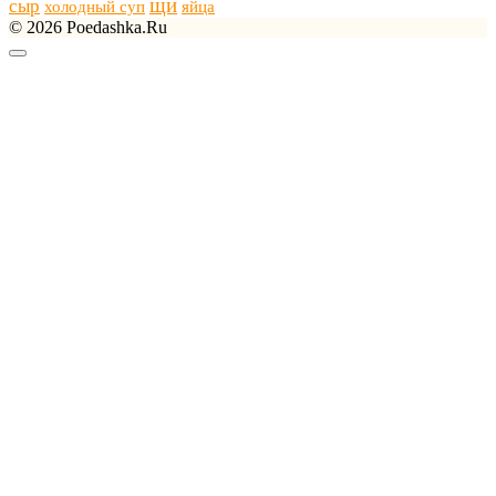
щи
сыр
холодный суп
яйца
© 2026 Poedashka.Ru