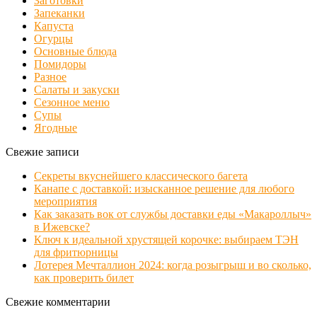
Заготовки
Запеканки
Капуста
Огурцы
Основные блюда
Помидоры
Разное
Салаты и закуски
Сезонное меню
Супы
Ягодные
Свежие записи
Секреты вкуснейшего классического багета
Канапе с доставкой: изысканное решение для любого
мероприятия
Как заказать вок от службы доставки еды «Макароллыч»
в Ижевске?
Ключ к идеальной хрустящей корочке: выбираем ТЭН
для фритюрницы
Лотерея Мечталлион 2024: когда розыгрыш и во сколько,
как проверить билет
Свежие комментарии