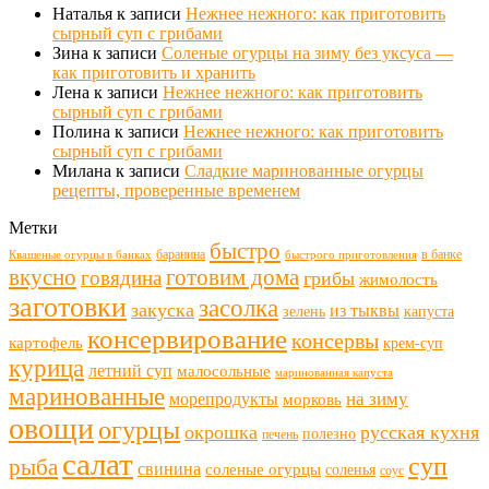
Наталья
к записи
Нежнее нежного: как приготовить
сырный суп с грибами
Зина
к записи
Соленые огурцы на зиму без уксуса —
как приготовить и хранить
Лена
к записи
Нежнее нежного: как приготовить
сырный суп с грибами
Полина
к записи
Нежнее нежного: как приготовить
сырный суп с грибами
Милана
к записи
Сладкие маринованные огурцы
рецепты, проверенные временем
Метки
быстро
баранина
в банке
Квашеные огурцы в банках
быстрого приготовления
готовим дома
вкусно
говядина
грибы
жимолость
заготовки
засолка
закуска
из тыквы
зелень
капуста
консервирование
консервы
картофель
крем-суп
курица
летний суп
малосольные
маринованная капуста
маринованные
морепродукты
на зиму
морковь
овощи
огурцы
окрошка
русская кухня
полезно
печень
салат
суп
рыба
свинина
соленые огурцы
соленья
соус