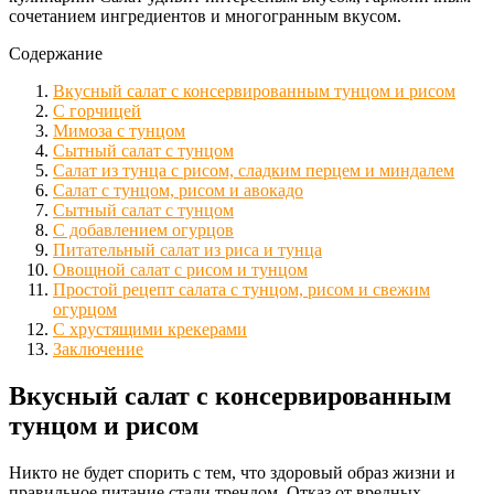
сочетанием ингредиентов и многогранным вкусом.
Содержание
Вкусный салат с консервированным тунцом и рисом
С горчицей
Мимоза с тунцом
Сытный салат с тунцом
Салат из тунца с рисом, сладким перцем и миндалем
Салат с тунцом, рисом и авокадо
Сытный салат с тунцом
С добавлением огурцов
Питательный салат из риса и тунца
Овощной салат с рисом и тунцом
Простой рецепт салата с тунцом, рисом и свежим
огурцом
С хрустящими крекерами
Заключение
Вкусный салат с консервированным
тунцом и рисом
Никто не будет спорить с тем, что здоровый образ жизни и
правильное питание стали трендом. Отказ от вредных