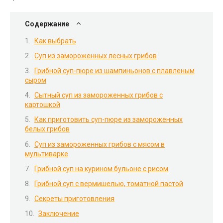
Содержание
Как выбрать
Суп из замороженных лесных грибов
Грибной суп-пюре из шампиньонов с плавленым
сыром
Сытный суп из замороженных грибов с
картошкой
Как приготовить суп-пюре из замороженных
белых грибов
Суп из замороженных грибов с мясом в
мультиварке
Грибной суп на курином бульоне с рисом
Грибной суп с вермишелью, томатной пастой
Секреты приготовления
Заключение