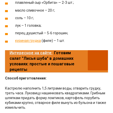
плавленый сыр «Орбита» — 2-3 шт.;
масло сливочное – 20 г;
соль – 10 г;
лук – 1 головка;
перец душистый – 5-6 горошин;
куриная грудка
(филе) – 1 шт.
Интересное на сайте:
Готовим
салат "Лисья шуба" в домашних
условиях: простые и пошаговые
рецепты
Способ приготовления:
Кастрюлю наполнить 1,5 литрами воды, отварить грудку,
треть часа. Луковицу нашинковать квадратиками. Грибным
шляпкам придать форму ломтиков, картофель порубить
кубиками крупно, отварное филе вынуть из бульона и также
измельчить.