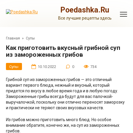
Перейти
к
Poedashka.Ru
контенту
Все лучшие рецепты здесь
Главная
»
Супы
Как приготовить вкусный грибной суп
из замороженных грибов
Супы
10.10.2022
0
734
Грибной суп из замороженных грибов — это отличный
вариант первого блюда, нежный и вкусный, который
придется по вкусу в любое время года и в любую погоду.
Замороженные грибы всегда будут для вас палочкой-
выручалочкой, поскольку они отлично переносят заморозку
и практически не теряют своих вкусовых качеств.
Из грибов можно приготовить много блюд. Но особое
внимание обратите, конечно же, на суп из замороженных
грибов.