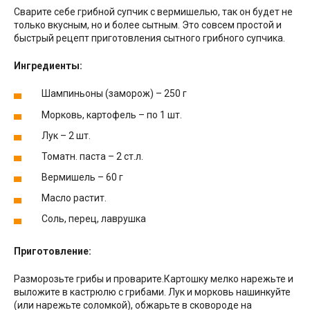
Сварите себе грибной супчик с вермишелью, так он будет не
только вкусным, но и более сытным. Это совсем простой и
быстрый рецепт приготовления сытного грибного супчика.
Ингредиенты:
Шампиньоны (заморож) – 250 г
Морковь, картофель – по 1 шт.
Лук – 2 шт.
Томатн. паста – 2 ст.л.
Вермишель – 60 г
Масло растит.
Соль, перец, лаврушка
Приготовление:
Разморозьте грибы и проварите.Картошку мелко нарежьте и
выложите в кастрюлю с грибами. Лук и морковь нашинкуйте
(или нарежьте соломкой), обжарьте в сковороде на