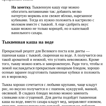
На заметку.
Тыквенную кашу еще можно
обогатить витаминами так: добавить мелко
натертую морковь или свежее яблоко, нарезанное
кубиками. Тогда их нужно положить в кастрюлю с
молоком вместе с тыквой. А еще сдобрить вкус
каши можно не только корицей, но и капелькой
ванильного сахара.
Тыквенная каша на воде
Прекрасный рецепт для Великого поста или диеты —
пшенная каша с тыквой, сваренная на воде. А получается она
такой ароматной и нежной, что устоять невозможно. Кроме
того, тыкву можно взять и замороженную. Ради того, чтобы и
зимой наслаждаться прекрасным овощным блюдом, хорошо
осенью заранее подготовить тыквенные кубики и положить
их в морозилку.
Тыква хорошо сочетается с любыми крупами, чаще кладут
рис, но вкусно получается и с пшеном, кукурузой, манкой,
овсянкой. В сладких блюдах молоко можно заменить
сливками или сгущенкой. Для диеты подойдет тыквенная
каша на воде, вместо сахара кладут мед, заправляют изюмом,
орехами, черносливом или курагой, желательно добавить