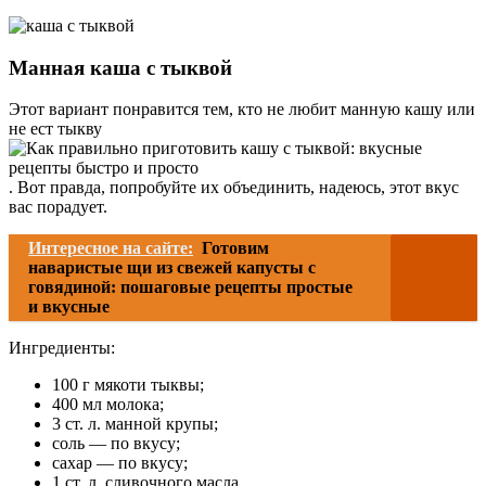
Манная каша с тыквой
Этот вариант понравится тем, кто не любит манную кашу или
не ест тыкву
. Вот правда, попробуйте их объединить, надеюсь, этот вкус
вас порадует.
Интересное на сайте:
Готовим
наваристые щи из свежей капусты с
говядиной: пошаговые рецепты простые
и вкусные
Ингредиенты:
100 г мякоти тыквы;
400 мл молока;
3 ст. л. манной крупы;
соль — по вкусу;
сахар — по вкусу;
1 ст. л. сливочного масла.