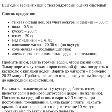
Еще один вариант каши с тыквой,который оценят сластены!
Список продуктов:
тыква (чистый вес, без учета кожуры и семечек) – 300 г;
вода – 0,5 л;
кускус – 200 г;
изюм – 50 г;
мед пчелиный – 1 ч. л.;
оливковое масло – 20-30 мл (по вкусу);
соль мелкая – небольшая щепотка;
апельсиновая или лимонная цедра – по желанию.
Промыть изюм, залить горячей водой, чтобы размягчился.
Тыкву порезать кусочками произвольной формы, погрузить в
кастрюлю с кипящей водой. Варить до мягкости – примерно
20-25 минут. Пробить, не сливая отвар, погружным блендером
до однородной консистенции.
Высыпать в тыквенную массу кускус, добавить изюм,
щепотку соли и немного цитрусовой цедры (по желанию).
Поставить на средний огонь и варить 2-3 минуты при
постоянном помешивании. Снять кашу с плиты, накрыть
крышкой и дать пропариться еще в течение 10 минут.
Добавить мед по вкусу, и можно подавать.