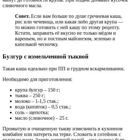
сливочного масла.
Совет.
Если вам больше по душе гречневая каша,
рис или чечевица, или какая либо другая крупа —
то можно готовить с ней кашу по этому рецепту.
Кстати, заправить её вкусно не только мёдом и
вареньем, но и постным майонезом, зеленью и
капелькой чесночку.
Булгур с измельченной тыквой
Такая каша идеально при ПП и грудном вскармливании.
Необходимо для приготовления:
крупа булгур – 150 г;
тыква – 250 г;
молоко – 1-1,5 стак.;
вода (кипяток) – 0,5 стак.;
соль – щепотка;
масло (сливочное) – 25 г.
Промытую и очищенную тыкву измельчить в кухонном
комбайне или натереть на терке. Сложить в сотейник с
толстым дном. Залить кипящей водой – она должна быть