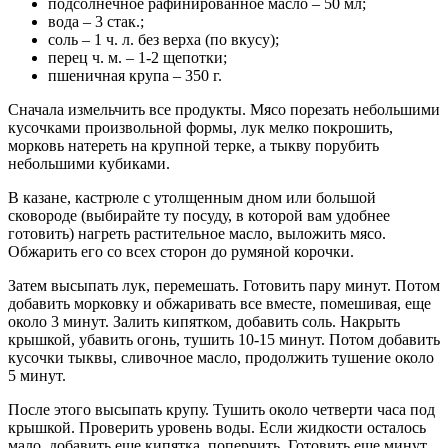
подсолнечное рафинированное масло – 50 мл;
вода – 3 стак.;
соль – 1 ч. л. без верха (по вкусу);
перец ч. м. – 1-2 щепотки;
пшеничная крупа – 350 г.
Сначала измельчить все продукты. Мясо порезать небольшими
кусочками произвольной формы, лук мелко покрошить,
морковь натереть на крупной терке, а тыкву порубить
небольшими кубиками.
В казане, кастрюле с утолщенным дном или большой
сковороде (выбирайте ту посуду, в которой вам удобнее
готовить) нагреть растительное масло, выложить мясо.
Обжарить его со всех сторон до румяной корочки.
Затем высыпать лук, перемешать. Готовить пару минут. Потом
добавить морковку и обжаривать все вместе, помешивая, еще
около 3 минут. Залить кипятком, добавить соль. Накрыть
крышкой, убавить огонь, тушить 10-15 минут. Потом добавить
кусочки тыквы, сливочное масло, продолжить тушение около
5 минут.
После этого высыпать крупу. Тушить около четверти часа под
крышкой. Проверить уровень воды. Если жидкости осталось
мало, добавить еще кипятка, поперчить. Готовить еще минут