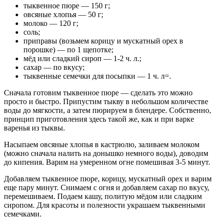
тыквенное пюре — 150 г;
овсяные хлопья — 50 г;
молоко — 120 г;
соль;
приправы (возьмем корицу и мускатный орех в
порошке) — по 1 щепотке;
мёд или сладкий сироп — 1-2 ч. л.;
сахар — по вкусу;
тыквенные семечки для посыпки — 1 ч. л=.
Сначала готовим тыквенное пюре — сделать это можно
просто и быстро. Припустим тыкву в небольшом количестве
воды до мягкости, а затем пюрируем в блендере. Собственно,
принцип приготовления здесь такой же, как и при варке
варенья из тыквы.
Насыпаем овсяные хлопья в кастрюлю, заливаем молоком
(можно сначала налить на донышко немного воды), доводим
до кипения. Варим на умеренном огне помешивая 3-5 минут.
Добавляем тыквенное пюре, корицу, мускатный орех и варим
еще пару минут. Снимаем с огня и добавляем сахар по вкусу,
перемешиваем. Подаем кашу, политую мёдом или сладким
сиропом. Для красоты и полезности украшаем тыквенными
семечками.