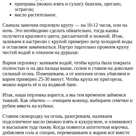
приправы (можно взять и сухие): базилик, орегано,
эстрагон;
масло растительное.
Сначала замочим перловую крупу — на 10-12 часов, или на
ночь. Это необходимо сделать обязательно, тогда кашка
получится красивого цвета, рассыпчатой и нежной. Итак,
заливаем в кастрюлю с крупой примерно литр холодной воды
и оставляем замачиваться. Наутро тщательно промоем крупу
чистой водой и откинем на дуршлаг.
Варим перловку: заливаем водой, чтобы крупа была покрыта
полностью и на два пальца выше, солим и ставим на довольно
сильный огонь. Помешиваем, а от кипения огонь убавляем и
варим примерно 25-30 минут. Чтобы крупа не пригорела,
можно варить её и на водяной бане.
Итак, наша перловка варится, а мы тем временем займемся
тыквой. Как обычно — очищаем кожицу, выбираем семечки и
рубим мякоть на кубики.
Ставим сковородку на огонь, разогреваем, наливаем
подсолнечное масло (можно взять и кукурузное, и оливковое)
и высыпаем туда тыкву. Когда появится аппетитная корочка,
добавляем соль и специи, перемешиваем и жарим всё вместе