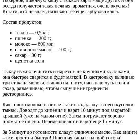
Наверное, пшенную кашу с тыквой варят чаще других и она
всегда получается такая нежная, ароматная, очень вкусная!
Кстати, кто не знает, называют ее еще гарбузова каша.
Состав продуктов:
тыква — 0,5 кг;
пшенка — 200 г;
молоко — 600 мл;
сливочное масло — 100 г;
сахар – 30 г;
щепотка соли.
Тыкву нужно очистить и нарезать не крупными кусочками,
она быстрее сварится и будет мягкой. В кастрюльку выливаю
три стакана молока, ставлю на плиту, насыпаю чуть соли и
сахар, размешиваю, чтобы сыпучие ингредиенты
растворились.
Как только молоко начинает закипать, кладут в него кусочки
тыквы. Доводят до кипения и варят 10 минут под закрытой
крышкой (уже на малом огне). Затем погружают хорошо
промытое пшено. Перемешивают и варят еще 15 минут.
За 5 минут до готовности кладут сливочное масло. Как видите
– все просто и быстро! Пшенная каша с тыквой готова!