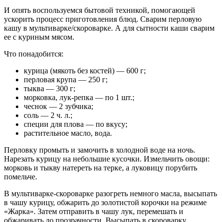
И опять воспользуемся бытовой техникой, помогающей
ускорить процесс приготовления блюд. Сварим перловую
кашу в мультиварке/скороварке. А для сытности каши сварим
ее с куриным мясом.
Что понадобится:
курица (мякоть без костей) — 600 г;
перловая крупа — 250 г;
тыква — 300 г;
морковка, лук-репка — по 1 шт.;
чеснок — 2 зубчика;
соль — 2 ч. л.;
специи для плова — по вкусу;
растительное масло, вода.
Перловку промыть и замочить в холодной воде на ночь.
Нарезать курицу на небольшие кусочки. Измельчить овощи:
морковь и тыкву натереть на терке, а луковицу порубить
помельче.
В мультиварке-скороварке разогреть немного масла, высыпать
в чашу курицу, обжарить до золотистой корочки на режиме
«Жарка». Затем отправить в чашу лук, перемешать и
обжаривать до прозрачности. Высыпать в скороварку