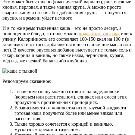
Это может быть: пшено (классический вариант), рис, овсяные
хлопья, перловая, а также манная крупа. А можно просто
сварить кашу из тыквы без добавления крупы — получится
вкусно, и времени уйдет немного.
И в то же время тыквенная каша – это не просто десерт, а
полноценное блюдо, которое можно
подавать к завтраку
или к
ужину. Калорийность его составляет 100-150 ккал на 100 г (в
зависимости от того, добавляется в него сливочное масло или
нет). В качестве вкусовых добавок выступает не только соль и
сахар, корица и ваниль, но также изюм, чернослив, курага,
мёд и даже свежий банан либо клубника.
Резюмируем сказанное:
Тыквенную кашу можно готовить на воде, молоке
(коровьем или растительном), сливках или смеси этих
продуктов в произвольных пропорциях.
В зависимости от количества используемой жидкости
готовая каша получится более или менее вязкая или
рассыпчатая.
Тыква хорошо сочетается с корицей и ванилью,
мускатным орехом и тимьяном.
Десертный вариант каши можно подсластить сахаром,