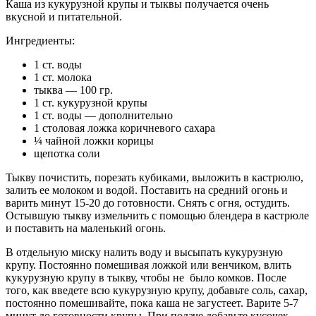
Каша из кукурузной крупы и тыквы получается очень
вкусной и питательной.
Ингредиенты:
1 ст. воды
1 ст. молока
тыква — 100 гр.
1 ст. кукурузной крупы
1 ст. воды — дополнительно
1 столовая ложка коричневого сахара
¼ чайной ложки корицы
щепотка соли
Тыкву почистить, порезать кубиками, выложить в кастрюлю,
залить ее молоком и водой. Поставить на средний огонь и
варить минут 15-20 до готовности. Снять с огня, остудить.
Остывшую тыкву измельчить с помощью блендера в кастрюле
и поставить на маленький огонь.
В отдельную миску налить воду и высыпать кукурузную
крупу. Постоянно помешивая ложкой или венчиком, влить
кукурузную крупу в тыкву, чтобы не было комков. После
того, как введете всю кукурузную крупу, добавьте соль, сахар,
постоянно помешивайте, пока каша не загустеет. Варите 5-7
минут до готовности крупы. При подаче добавьте кусочек