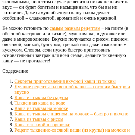
экономными, но в этом случае дешевизна никак не влияет на
вкус — он будет богатым и насыщенным, что бы вы ни
готовили. Даже самую обычную кашу тыква делает
особенной – сладковатой, ароматной и очень красивой.
Ее можно готовить по
самым разным рецептам
– на плите (в
обычной кастрюле или казане), мультиварке, в духовке или
даже в микроволновке. Вкусно получается с рисом, пшеном,
овсянкой, манкой, булгуром, гречкой или даже изысканным
кускусом. Словом, если нужно быстро приготовить
основательный завтрак для всей семьи, делайте тыквенную
кашу — не прогадаете!
Содержание
Секреты приготовления вкусной каши из тыквы
Лучшие рецепты тыквенной каши — готовим быстро и
вкусно
Каша из тыквы без крупы
Тыквенная каша на воде
Каша из тыквы на молоке
Каша из тыквы с пшеном на молоке – быстро и вкусно
Каша из тыквы с рисом
Каша с тыквой в горшочке
Рецепт тыквенно-овсяной каши (из крупы) на молоке и