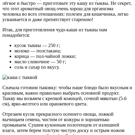
лёгкое и быстро — приготовьте эту кашу из тыквы. Не секрет,
что этот ароматный овощ очень хорош для организма
человека во всех отношениях: полезен для кишечника, легко
усваивается и даже препятствует старению!
Итак, для приготовления чудо-каши из тыквы нам
понадобится:
кусок тыквы — 250 г;
молоко — полстакана;
корица — пол-чайной ложки;
масло сливочное — 50 г;
соль и сахар по вкусу.
Сначала готовим тыковку: чтобы наше блюдо было вкусным и
красивым, важно правильно выбрать основной продукт.
Тыкву мы возьмем с крепкой кожицей, сочной мякотью (5-6
см), ярко-желтого или оранжевого цвета.
Отрезаем кусок прекрасного осеннего овоща, ложкой
вычищаем семена, чистим от кожуры и хорошенько
промываем. Сушим кухонным полотенцем от излишней
влаги, затем берем толстую чистую доску и острым ножом