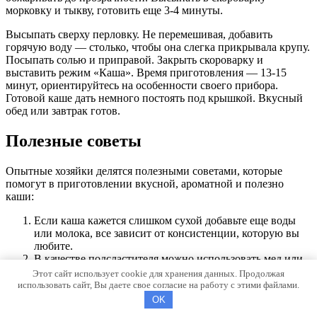
морковку и тыкву, готовить еще 3-4 минуты.
Высыпать сверху перловку. Не перемешивая, добавить
горячую воду — столько, чтобы она слегка прикрывала крупу.
Посыпать солью и приправой. Закрыть скороварку и
выставить режим «Каша». Время приготовления — 13-15
минут, ориентируйтесь на особенности своего прибора.
Готовой каше дать немного постоять под крышкой. Вкусный
обед или завтрак готов.
Полезные советы
Опытные хозяйки делятся полезными советами, которые
помогут в приготовлении вкусной, ароматной и полезно
каши:
Если каша кажется слишком сухой добавьте еще воды
или молока, все зависит от консистенции, которую вы
любите.
В качестве подсластителя можно использовать мед или
кленовый сироп.
Этот сайт использует cookie для хранения данных. Продолжая
В кашу можно добавлять различные сухофрукты и
использовать сайт, Вы даете свое согласие на работу с этими файлами.
орехи.
OK