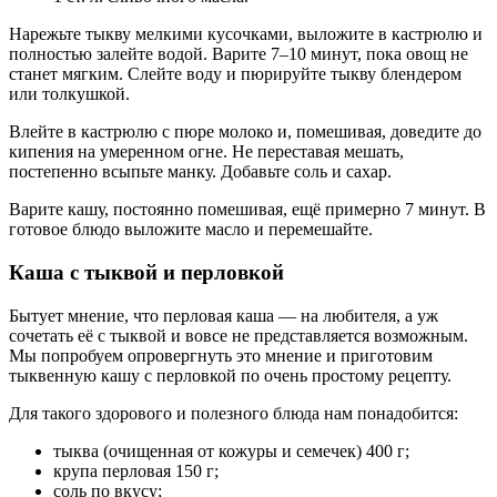
Нарежьте тыкву мелкими кусочками, выложите в кастрюлю и
полностью залейте водой. Варите 7–10 минут, пока овощ не
станет мягким. Слейте воду и пюрируйте тыкву блендером
или толкушкой.
Влейте в кастрюлю с пюре молоко и, помешивая, доведите до
кипения на умеренном огне. Не переставая мешать,
постепенно всыпьте манку. Добавьте соль и сахар.
Варите кашу, постоянно помешивая, ещё примерно 7 минут. В
готовое блюдо выложите масло и перемешайте.
Каша с тыквой и перловкой
Бытует мнение, что перловая каша — на любителя, а уж
сочетать её с тыквой и вовсе не представляется возможным.
Мы попробуем опровергнуть это мнение и приготовим
тыквенную кашу с перловкой по очень простому рецепту.
Для такого здорового и полезного блюда нам понадобится:
тыква (очищенная от кожуры и семечек) 400 г;
крупа перловая 150 г;
соль по вкусу;