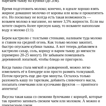
нарезаем тыкву на кубики (до 2см).
Время подготовить молоко; конечно, в идеале хорошо взять
жирное домашнее молочко от коровы или козы и прокипятить
его. Но поскольку не всегда есть такая возможность —
возьмем молоко в магазине, но менее 3,5% жирности. Если вы
хотите сварить более пресную кашу, то возьмите напополам
воду и молоко (1:1).
Берем кастрюлю с толстыми стенками, наливаем туда молоко
и ставим на средний огонь. Как только молоко закипит,
быстро опускаем кубики тыквы. А вот теперь добавляем в
кастрюлю сахар, соль, корицу и варим тыкву до мягкости
(примерно 20-25 минут). Не забываем помешивать
деревянной лопаткой, чтобы блюдо не пригорело.
Когда тыква стала мягкой и разваренной, можно легко
измельчить её в блендере или просто размять толкушкой.
Потом прогреть еще две-три минуты. Осталось только
разложить кашу по тарелкам, добавить сливочного масла,
посыпать семечками или кусочками фруктов — приятного
аппетита!
Вкусна такая каша со свежими булочками с корицей, которые
так приятно запивать свежим чаем или молоком. А можно и
прекрасным соком.