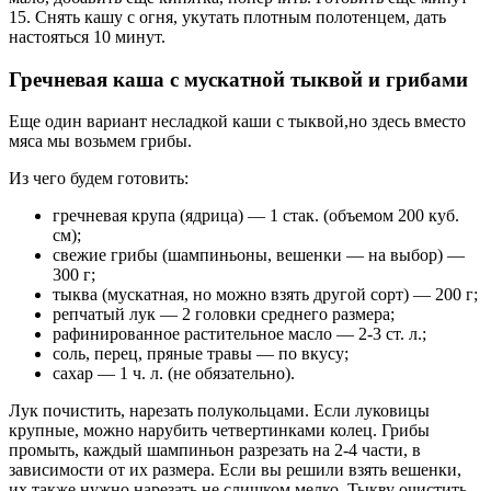
15. Снять кашу с огня, укутать плотным полотенцем, дать
настояться 10 минут.
Гречневая каша с мускатной тыквой и грибами
Еще один вариант несладкой каши с тыквой,но здесь вместо
мяса мы возьмем грибы.
Из чего будем готовить:
гречневая крупа (ядрица) — 1 стак. (объемом 200 куб.
см);
свежие грибы (шампиньоны, вешенки — на выбор) —
300 г;
тыква (мускатная, но можно взять другой сорт) — 200 г;
репчатый лук — 2 головки среднего размера;
рафинированное растительное масло — 2-3 ст. л.;
соль, перец, пряные травы — по вкусу;
сахар — 1 ч. л. (не обязательно).
Лук почистить, нарезать полукольцами. Если луковицы
крупные, можно нарубить четвертинками колец. Грибы
промыть, каждый шампиньон разрезать на 2-4 части, в
зависимости от их размера. Если вы решили взять вешенки,
их также нужно нарезать не слишком мелко. Тыкву очистить