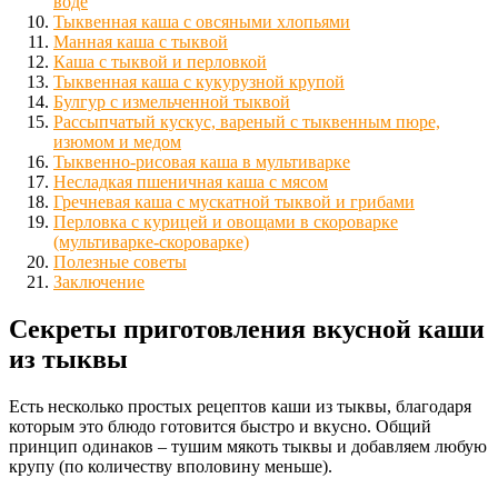
воде
Тыквенная каша с овсяными хлопьями
Манная каша с тыквой
Каша с тыквой и перловкой
Тыквенная каша с кукурузной крупой
Булгур с измельченной тыквой
Рассыпчатый кускус, вареный с тыквенным пюре,
изюмом и медом
Тыквенно-рисовая каша в мультиварке
Несладкая пшеничная каша с мясом
Гречневая каша с мускатной тыквой и грибами
Перловка с курицей и овощами в скороварке
(мультиварке-скороварке)
Полезные советы
Заключение
Секреты приготовления вкусной каши
из тыквы
Есть несколько простых рецептов каши из тыквы, благодаря
которым это блюдо готовится быстро и вкусно. Общий
принцип одинаков – тушим мякоть тыквы и добавляем любую
крупу (по количеству вполовину меньше).