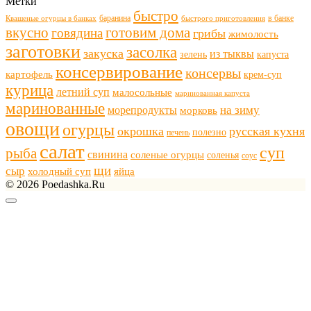
Метки
быстро
баранина
в банке
Квашеные огурцы в банках
быстрого приготовления
готовим дома
вкусно
говядина
грибы
жимолость
заготовки
засолка
закуска
из тыквы
зелень
капуста
консервирование
консервы
картофель
крем-суп
курица
летний суп
малосольные
маринованная капуста
маринованные
морепродукты
на зиму
морковь
овощи
огурцы
окрошка
русская кухня
полезно
печень
салат
суп
рыба
свинина
соленые огурцы
соленья
соус
щи
сыр
холодный суп
яйца
© 2026 Poedashka.Ru