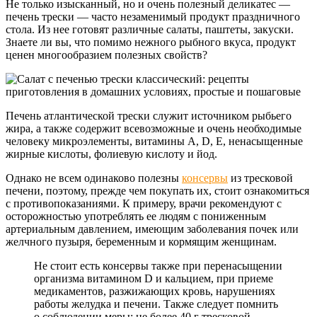
Не только изысканный, но и очень полезный деликатес —
печень трески — часто незаменимый продукт праздничного
стола. Из нее готовят различные салаты, паштеты, закуски.
Знаете ли вы, что помимо нежного рыбного вкуса, продукт
ценен многообразием полезных свойств?
Печень атлантической трески служит источником рыбьего
жира, а также содержит всевозможные и очень необходимые
человеку микроэлементы, витамины А, D, E, ненасыщенные
жирные кислоты, фолиевую кислоту и йод.
Однако не всем одинаково полезны
консервы
из тресковой
печени, поэтому, прежде чем покупать их, стоит ознакомиться
с противопоказаниями. К примеру, врачи рекомендуют с
осторожностью употреблять ее людям с пониженным
артериальным давлением, имеющим заболевания почек или
желчного пузыря, беременным и кормящим женщинам.
Не стоит есть консервы также при перенасыщении
организма витамином D и кальцием, при приеме
медикаментов, разжижающих кровь, нарушениях
работы желудка и печени. Также следует помнить
о соблюдении меры: не более 40 г тресковой