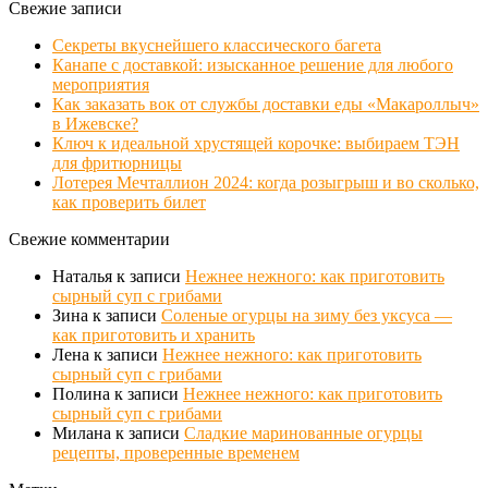
Свежие записи
Секреты вкуснейшего классического багета
Канапе с доставкой: изысканное решение для любого
мероприятия
Как заказать вок от службы доставки еды «Макароллыч»
в Ижевске?
Ключ к идеальной хрустящей корочке: выбираем ТЭН
для фритюрницы
Лотерея Мечталлион 2024: когда розыгрыш и во сколько,
как проверить билет
Свежие комментарии
Наталья
к записи
Нежнее нежного: как приготовить
сырный суп с грибами
Зина
к записи
Соленые огурцы на зиму без уксуса —
как приготовить и хранить
Лена
к записи
Нежнее нежного: как приготовить
сырный суп с грибами
Полина
к записи
Нежнее нежного: как приготовить
сырный суп с грибами
Милана
к записи
Сладкие маринованные огурцы
рецепты, проверенные временем