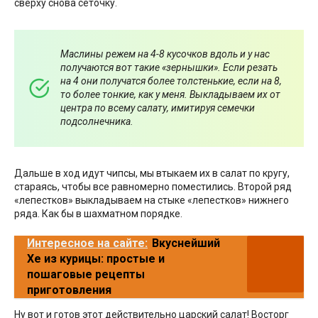
сверху снова сеточку.
Маслины режем на 4-8 кусочков вдоль и у нас
получаются вот такие «зернышки». Если резать
на 4 они получатся более толстенькие, если на 8,
то более тонкие, как у меня. Выкладываем их от
центра по всему салату, имитируя семечки
подсолнечника.
Дальше в ход идут чипсы, мы втыкаем их в салат по кругу,
стараясь, чтобы все равномерно поместились. Второй ряд
«лепестков» выкладываем на стыке «лепестков» нижнего
ряда. Как бы в шахматном порядке.
Интересное на сайте:
Вкуснейший
Хе из курицы: простые и
пошаговые рецепты
приготовления
Ну вот и готов этот действительно царский салат! Восторг