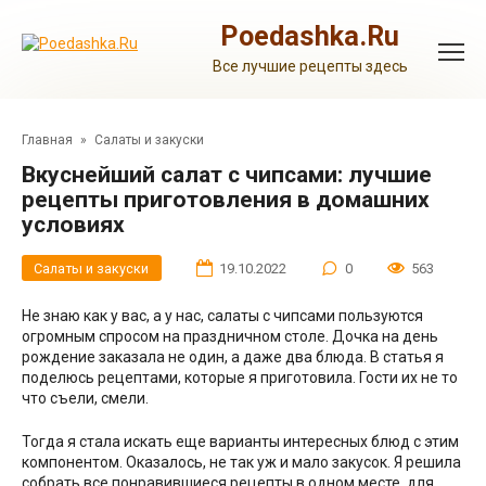
Перейти
к
Poedashka.Ru
контенту
Все лучшие рецепты здесь
Главная
»
Салаты и закуски
Вкуснейший салат с чипсами: лучшие
рецепты приготовления в домашних
условиях
Салаты и закуски
19.10.2022
0
563
Не знаю как у вас, а у нас, салаты с чипсами пользуются
огромным спросом на праздничном столе. Дочка на день
рождение заказала не один, а даже два блюда. В статья я
поделюсь рецептами, которые я приготовила. Гости их не то
что съели, смели.
Тогда я стала искать еще варианты интересных блюд с этим
компонентом. Оказалось, не так уж и мало закусок. Я решила
собрать все понравившиеся рецепты в одном месте, для