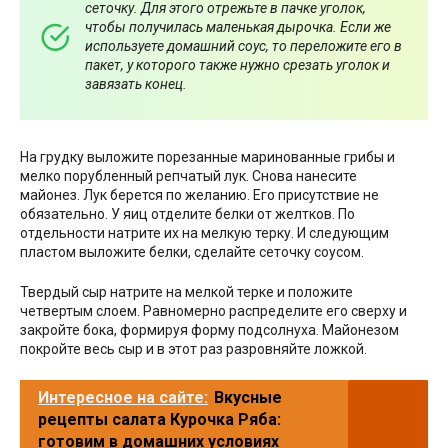
сеточку. Для этого отрежьте в пачке уголок,
чтобы получилась маленькая дырочка. Если же
используете домашний соус, то переложите его в
пакет, у которого также нужно срезать уголок и
завязать конец.
На грудку выложите порезанные маринованные грибы и
мелко порубленный репчатый лук. Снова нанесите
майонез. Лук берется по желанию. Его присутствие не
обязательно. У яиц отделите белки от желтков. По
отдельности натрите их на мелкую терку. И следующим
пластом выложите белки, сделайте сеточку соусом.
Твердый сыр натрите на мелкой терке и положите
четвертым слоем. Равномерно распределите его сверху и
закройте бока, формируя форму подсолнуха. Майонезом
покройте весь сыр и в этот раз разровняйте ложкой.
Интересное на сайте:
Вкусные
рецепты салата Курочка Ряба:
готовим в домашних условиях