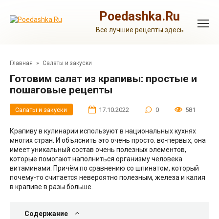
Перейти
к
Poedashka.Ru
контенту
Все лучшие рецепты здесь
Главная
»
Салаты и закуски
Готовим салат из крапивы: простые и
пошаговые рецепты
Салаты и закуски
17.10.2022
0
581
Крапиву в кулинарии используют в национальных кухнях
многих стран. И объяснить это очень просто. во-первых, она
имеет уникальный состав очень полезных элементов,
которые помогают наполниться организму человека
витаминами. Причём по сравнению со шпинатом, который
почему-то считается невероятно полезным, железа и калия
в крапиве в разы больше.
Содержание