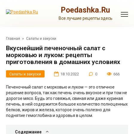
Перейти
к
Poedashka.Ru
контенту
Все лучшие рецепты здесь
Главная
»
Салаты и закуски
Вкуснейший печеночный салат с
морковью и луком: рецепты
приготовления в домашних условиях
Салаты и закуски
18.10.2022
0
666
Печеночный салат с морковью и луком — это отличное
решение вопроса, так как печень очень вкусное и при том не
дорогое мясо. Будь это говяжья, свиная или даже куриная
печень, в ней содержится большое количество полноценных
белков, жиров и железа, которое очень полезно для
поднятие гемоглобина и здоровья в целом.
Содержание