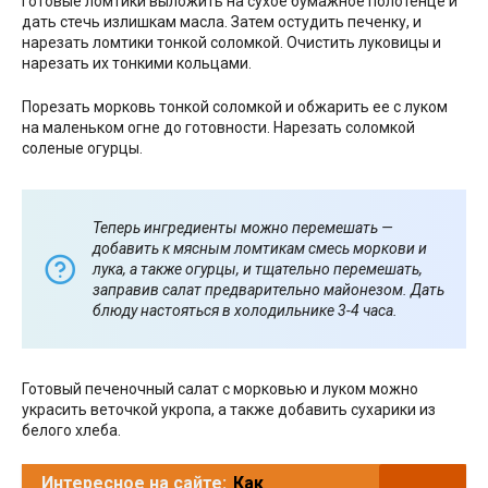
Готовые ломтики выложить на сухое бумажное полотенце и
дать стечь излишкам масла. Затем остудить печенку, и
нарезать ломтики тонкой соломкой. Очистить луковицы и
нарезать их тонкими кольцами.
Порезать морковь тонкой соломкой и обжарить ее с луком
на маленьком огне до готовности. Нарезать соломкой
соленые огурцы.
Теперь ингредиенты можно перемешать —
добавить к мясным ломтикам смесь моркови и
лука, а также огурцы, и тщательно перемешать,
заправив салат предварительно майонезом. Дать
блюду настояться в холодильнике 3-4 часа.
Готовый печеночный салат с морковью и луком можно
украсить веточкой укропа, а также добавить сухарики из
белого хлеба.
Интересное на сайте:
Как