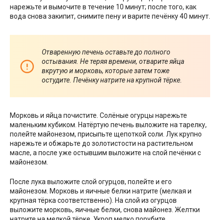
нарежьте и вымочите в течение 10 минут; после того, как
вода снова закипит, снимите пену и варите печёнку 40 минут.
Отваренную печень оставьте до полного
остывания. Не теряя времени, отварите яйца
вкрутую и морковь, которые затем тоже
остудите. Печёнку натрите на крупной тёрке.
Морковь и яйца почистите. Солёные огурцы нарежьте
маленьким кубиком. Натёртую печень выложите на тарелку,
полейте майонезом, присыпьте щепоткой соли. Лук крупно
нарежьте и обжарьте до золотистости на растительном
масле, а после уже остывшим выложите на слой печёнки с
майонезом.
После лука выложите слой огурцов, полейте и его
майонезом. Морковь и яичные белки натрите (мелкая и
крупная тёрка соответственно). На слой из огурцов
выложите морковь, яичные белки, снова майонез. Желтки
натрите на мелкой тёрке. Укроп мелко порубите.