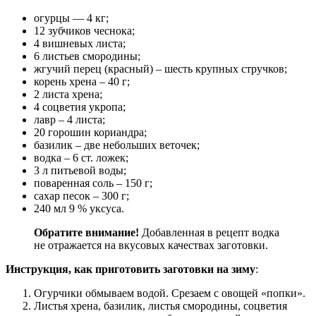
огурцы — 4 кг;
12 зубчиков чеснока;
4 вишневых листа;
6 листьев смородины;
жгучий перец (красный) – шесть крупных стручков;
корень хрена – 40 г;
2 листа хрена;
4 соцветия укропа;
лавр – 4 листа;
20 горошин кориандра;
базилик – две небольших веточек;
водка – 6 ст. ложек;
3 л питьевой воды;
поваренная соль – 150 г;
сахар песок – 300 г;
240 мл 9 % уксуса.
Обратите внимание!
Добавленная в рецепт водка
не отражается на вкусовых качествах заготовки.
Инструкция, как приготовить заготовки на зиму
:
Огурчики обмываем водой. Срезаем с овощей «попки».
Листья хрена, базилик, листья смородины, соцветия