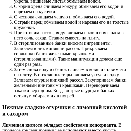
укропа, вишневые листья обмываем водой.
С корня хрена счищаем кожуру, обмываем его водой и
нарезаем на кусочки.
С чеснока счищаем чешую и обмываем его водой.
Острый перец обмываем водой и нарезам его на толстые
кружочки.
Приготовим рассол, воду вливаем в ковш и всыпаем в
него соль, сахар. Ставим емкость на плиту.
В стерилизованные банки вносим ингредиенты.
Заливаем в них кипящий рассол. Прикрываем
горлышки банок железными крышками
(стерилизованными). Такие манипуляции делаем еще
один раз раза.
Затем снова воду из банок сливаем в ковш и ставим его
на плиту. В стеклянные тары вливаем уксус и водку.
Заливаем огурцы кипящий рассол. Закупориваем банки
железными винтовыми крышками. Переворачиваем
закатки верх дном. Когда острые огурцы в банках
остынут, убираем их в погреб.
Нежные сладкие огурчики с лимонной кислотой
и сахаром
Лимонная кислота обладает свойствами консерванта
. В
процессе консервирования ее используют вместо уксуса.