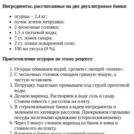
Ингредиенты, рассчитанные на две двухлитровые банки
:
огурцы – 2,4 кг;
пучок зелени петрушки;
2 чесночные головки;
1,5 л питьевой воды;
7 ст. ложек сахара;
2 ст. ложки поваренной соли;
100 мл уксуса (9 %).
Приготовление огурцов по этому рецепту
:
Огурцы обмываем водой, срезаем с овощей «попки».
С чесночных головок счищаем грязную чешую, а
чистую оставляем.
Петрушку тщательно промываем под струей проточной
воды.
Делаем маринад. Растворяем в воде соль и сахар.
Ставим емкость с рассолом на плиту.
В стерилизованные банки кладем ингредиенты и
заливаем их кипящим рассолом. Прикрываем горлышко
посуды железными крышками (стерилизованными).
Через 5 минут сливаем маринад из банок в ковш и
ставим его на плиту.
Вливаем в банки уксус и кипящий маринад.