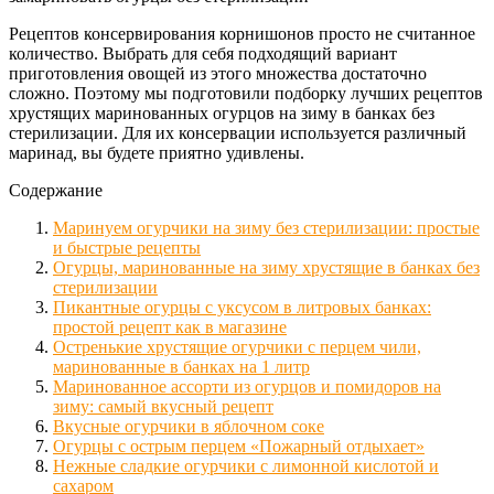
Рецептов консервирования корнишонов просто не считанное
количество. Выбрать для себя подходящий вариант
приготовления овощей из этого множества достаточно
сложно. Поэтому мы подготовили подборку лучших рецептов
хрустящих маринованных огурцов на зиму в банках без
стерилизации. Для их консервации используется различный
маринад, вы будете приятно удивлены.
Содержание
Маринуем огурчики на зиму без стерилизации: простые
и быстрые рецепты
Огурцы, маринованные на зиму хрустящие в банках без
стерилизации
Пикантные огурцы с уксусом в литровых банках:
простой рецепт как в магазине
Остренькие хрустящие огурчики с перцем чили,
маринованные в банках на 1 литр
Маринованное ассорти из огурцов и помидоров на
зиму: самый вкусный рецепт
Вкусные огурчики в яблочном соке
Огурцы с острым перцем «Пожарный отдыхает»
Нежные сладкие огурчики с лимонной кислотой и
сахаром