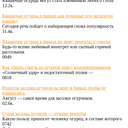
Квашеные огурцы могут стать изюминкой любого стола
1
2.2к.
Квашеные огурцы в банках как бочковые под железную
крышку
Сегодня речь пойдет о набирающем снова популярность
1
1.4к.
Квашеные огурцы в банках на зиму: рецепты и советы
Будь-то всеми любимый винегрет или сытный горячий
рассольник
0
949
Как убрать горечь из огурцов перед консервированием
«Солнечный удар» и недостаточный полив —
0
818
Рецепты засолки огурцов на зиму в банках чтобы не
взрывались
Август — самое время для засолки огурчиков.
0
2.6к.
Сухая засолка огурцов — лучшие рецепты
Какую пользу приносит человеку огурец, в составе которого
0
742