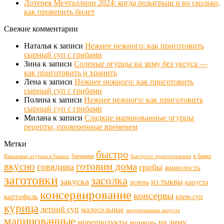
Лотерея Мечталлион 2024: когда розыгрыш и во сколько,
как проверить билет
Свежие комментарии
Наталья
к записи
Нежнее нежного: как приготовить
сырный суп с грибами
Зина
к записи
Соленые огурцы на зиму без уксуса —
как приготовить и хранить
Лена
к записи
Нежнее нежного: как приготовить
сырный суп с грибами
Полина
к записи
Нежнее нежного: как приготовить
сырный суп с грибами
Милана
к записи
Сладкие маринованные огурцы
рецепты, проверенные временем
Метки
быстро
баранина
в банке
Квашеные огурцы в банках
быстрого приготовления
готовим дома
вкусно
говядина
грибы
жимолость
заготовки
засолка
закуска
из тыквы
зелень
капуста
консервирование
консервы
картофель
крем-суп
курица
летний суп
малосольные
маринованная капуста
маринованные
морепродукты
на зиму
морковь