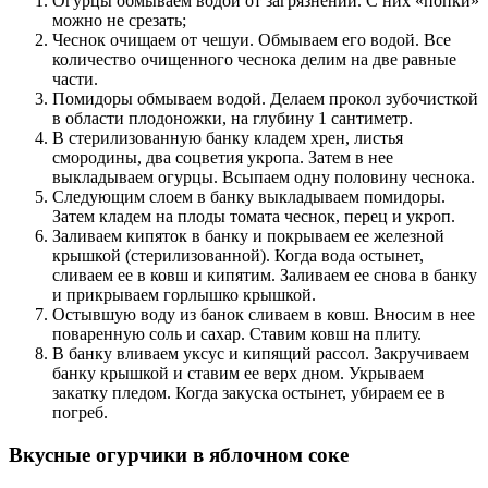
Огурцы обмываем водой от загрязнений. С них «попки»
можно не срезать;
Чеснок очищаем от чешуи. Обмываем его водой. Все
количество очищенного чеснока делим на две равные
части.
Помидоры обмываем водой. Делаем прокол зубочисткой
в области плодоножки, на глубину 1 сантиметр.
В стерилизованную банку кладем хрен, листья
смородины, два соцветия укропа. Затем в нее
выкладываем огурцы. Всыпаем одну половину чеснока.
Следующим слоем в банку выкладываем помидоры.
Затем кладем на плоды томата чеснок, перец и укроп.
Заливаем кипяток в банку и покрываем ее железной
крышкой (стерилизованной). Когда вода остынет,
сливаем ее в ковш и кипятим. Заливаем ее снова в банку
и прикрываем горлышко крышкой.
Остывшую воду из банок сливаем в ковш. Вносим в нее
поваренную соль и сахар. Ставим ковш на плиту.
В банку вливаем уксус и кипящий рассол. Закручиваем
банку крышкой и ставим ее верх дном. Укрываем
закатку пледом. Когда закуска остынет, убираем ее в
погреб.
Вкусные огурчики в яблочном соке