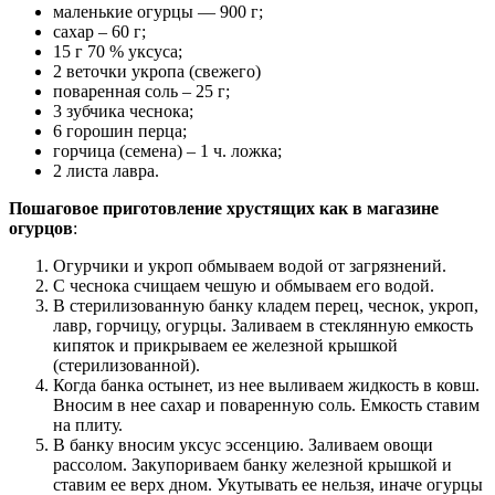
маленькие огурцы — 900 г;
сахар – 60 г;
15 г 70 % уксуса;
2 веточки укропа (свежего)
поваренная соль – 25 г;
3 зубчика чеснока;
6 горошин перца;
горчица (семена) – 1 ч. ложка;
2 листа лавра.
Пошаговое приготовление хрустящих как в магазине
огурцов
:
Огурчики и укроп обмываем водой от загрязнений.
С чеснока счищаем чешую и обмываем его водой.
В стерилизованную банку кладем перец, чеснок, укроп,
лавр, горчицу, огурцы. Заливаем в стеклянную емкость
кипяток и прикрываем ее железной крышкой
(стерилизованной).
Когда банка остынет, из нее выливаем жидкость в ковш.
Вносим в нее сахар и поваренную соль. Емкость ставим
на плиту.
В банку вносим уксус эссенцию. Заливаем овощи
рассолом. Закупориваем банку железной крышкой и
ставим ее верх дном. Укутывать ее нельзя, иначе огурцы