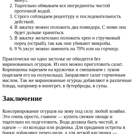
минут.
Тщательно обмываем все ингредиенты чистой
проточной водой.
Строго соблюдаем рецептуру и последовательность
действий.
В закатку можно положить два помидора. С ними она
будет дольше храниться.
В закатку желательно положить хрен и стручковый
перец (острый), так как они убивают микробы.
9 % уксус можно заменить на 70% или на горчицу.
Практически ни одно застолье не обходится без
маринованных огурцов. Из них можно приготовить салат.
Корнишоны нарезаем на кружочки и смешиваем с луком
(нарезаем его на полукольца). Заправляют салат горчичным
маслом. Так же маринованные огурцы добавляют в различные
блюда, например в винегрет, в бутерброды, в супы.
Заключение
Консервирование огурцов на зиму под силу любой хозяйке.
Это очень просто, главное — купить свежие овощи и
тщательно их подготовить. Вода должна быть чистой, в
идеале — из колодца или родника. Для придания остроты в
банки добавляют перец-чили, а для легкой кислинки —