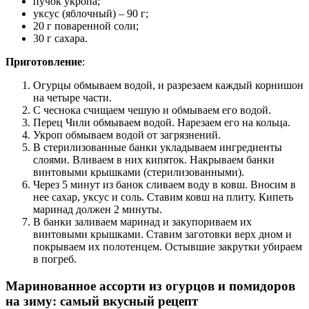
пучок укропа;
уксус (яблочный) – 90 г;
20 г поваренной соли;
30 г сахара.
Приготовление
:
Огурцы обмываем водой, и разрезаем каждый корнишон
на четыре части.
С чеснока счищаем чешую и обмываем его водой.
Перец Чили обмываем водой. Нарезаем его на кольца.
Укроп обмываем водой от загрязнений.
В стерилизованные банки укладываем ингредиенты
слоями. Вливаем в них кипяток. Накрываем банки
винтовыми крышками (стерилизованными).
Через 5 минут из банок сливаем воду в ковш. Вносим в
нее сахар, уксус и соль. Ставим ковш на плиту. Кипеть
маринад должен 2 минуты.
В банки заливаем маринад и закупориваем их
винтовыми крышками. Ставим заготовки верх дном и
покрываем их полотенцем. Остывшие закрутки убираем
в погреб.
Маринованное ассорти из огурцов и помидоров
на зиму: самый вкусный рецепт