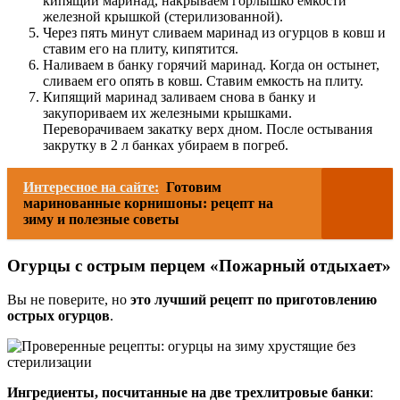
кипящий маринад, накрываем горлышко емкости
железной крышкой (стерилизованной).
Через пять минут сливаем маринад из огурцов в ковш и
ставим его на плиту, кипятится.
Наливаем в банку горячий маринад. Когда он остынет,
сливаем его опять в ковш. Ставим емкость на плиту.
Кипящий маринад заливаем снова в банку и
закупориваем их железными крышками.
Переворачиваем закатку верх дном. После остывания
закрутку в 2 л банках убираем в погреб.
Интересное на сайте:
Готовим
маринованные корнишоны: рецепт на
зиму и полезные советы
Огурцы с острым перцем «Пожарный отдыхает»
Вы не поверите, но
это лучший рецепт по приготовлению
острых огурцов
.
Ингредиенты, посчитанные на две трехлитровые банки
: