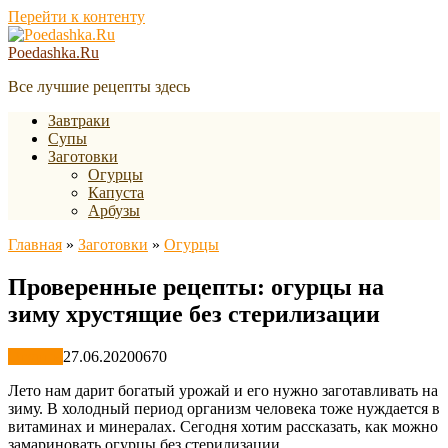
Перейти к контенту
Poedashka.Ru
Все лучшие рецепты здесь
Завтраки
Супы
Заготовки
Огурцы
Капуста
Арбузы
Главная
»
Заготовки
»
Огурцы
Проверенные рецепты: огурцы на
зиму хрустящие без стерилизации
Огурцы
27.06.2020
0
670
Лето нам дарит богатый урожай и его нужно заготавливать на
зиму. В холодный период организм человека тоже нуждается в
витаминах и минералах. Сегодня хотим рассказать, как можно
замариновать огурцы без стерилизации