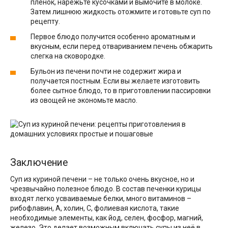
пленок, нарежьте кусочками и вымочите в молоке.
Затем лишнюю жидкость отожмите и готовьте суп по
рецепту.
Первое блюдо получится особенно ароматным и
вкусным, если перед отвариванием печень обжарить
слегка на сковородке.
Бульон из печени почти не содержит жира и
получается постным. Если вы желаете изготовить
более сытное блюдо, то в приготовлении пассировки
из овощей не экономьте масло.
Заключение
Суп из куриной печени – не только очень вкусное, но и
чрезвычайно полезное блюдо. В состав печенки курицы
входят легко усваиваемые белки, много витаминов –
рибофлавин, А, холин, С, фолиевая кислота, такие
необходимые элементы, как йод, селен, фосфор, магний,
железо. Это делает возможным включать супы из неё в