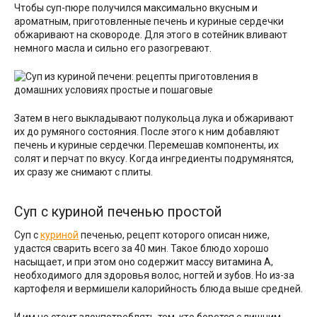
Чтобы суп-пюре получился максимально вкусным и
ароматным, приготовленные печень и куриные сердечки
обжаривают на сковороде. Для этого в сотейник вливают
немного масла и сильно его разогревают.
Затем в него выкладывают полукольца лука и обжаривают
их до румяного состояния. После этого к ним добавляют
печень и куриные сердечки. Перемешав компоненты, их
солят и перчат по вкусу. Когда ингредиенты подрумянятся,
их сразу же снимают с плиты.
Суп с куриной печенью простой
Суп с
куриной
печенью, рецепт которого описан ниже,
удастся сварить всего за 40 мин. Такое блюдо хорошо
насыщает, и при этом оно содержит массу витамина А,
необходимого для здоровья волос, ногтей и зубов. Но из-за
картофеля и вермишели калорийность блюда выше средней.
И им не стоит злоупотреблять тем, кто борется с лишним