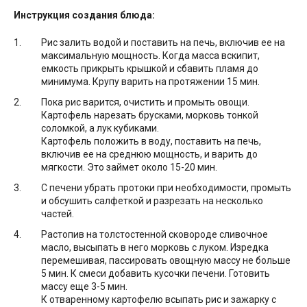
Инструкция создания блюда:
Рис залить водой и поставить на печь, включив ее на
максимальную мощность. Когда масса вскипит,
емкость прикрыть крышкой и сбавить пламя до
минимума. Крупу варить на протяжении 15 мин.
Пока рис варится, очистить и промыть овощи.
Картофель нарезать брусками, морковь тонкой
соломкой, а лук кубиками.
Картофель положить в воду, поставить на печь,
включив ее на среднюю мощность, и варить до
мягкости. Это займет около 15-20 мин.
С печени убрать протоки при необходимости, промыть
и обсушить салфеткой и разрезать на несколько
частей.
Растопив на толстостенной сковороде сливочное
масло, высыпать в него морковь с луком. Изредка
перемешивая, пассировать овощную массу не больше
5 мин. К смеси добавить кусочки печени. Готовить
массу еще 3-5 мин.
К отваренному картофелю всыпать рис и зажарку с