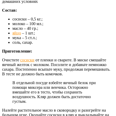
Состав:
сосиски – 0,5 кг.;
молоко – 100 мл.;
масло – 40 гр.;
яйцо
– 1 шт.;
мука – 5 ст.л.;
соль, сахар.
Приготовление:
Очистите
сосиски
от пленки и сварите. В миске смешайте
яичный желток с молоком. Посолите и добавьте немножко
сахара. Постепенно всыпьте муку, продолжая перемешивать.
В тесте не должно быть комочков.
В отдельной посуде взбейте яичный белок при
помощи миксера или венчика. Осторожно
вмешайте его в тесто, чтобы сохранить
воздушность. Кляр должен быть достаточно
густым.
Налейте растительное масло в сковородку и разогрейте на
большом огне. Окунайте сосиски в кляр и выкладывайте на