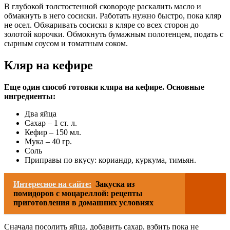
В глубокой толстостенной сковороде раскалить масло и
обмакнуть в него сосиски. Работать нужно быстро, пока кляр
не осел. Обжаривать сосиски в кляре со всех сторон до
золотой корочки. Обмокнуть бумажным полотенцем, подать с
сырным соусом и томатным соком.
Кляр на кефире
Еще один способ готовки кляра на кефире. Основные
ингредиенты:
Два яйца
Сахар – 1 ст. л.
Кефир – 150 мл.
Мука – 40 гр.
Соль
Приправы по вкусу: кориандр, куркума, тимьян.
Интересное на сайте:
Закуска из
помидоров с моцареллой: рецепты
приготовления в домашних условиях
Сначала посолить яйца, добавить сахар, взбить пока не