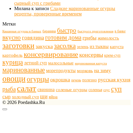
сырный суп с грибами
Милана
к записи
Сладкие маринованные огурцы
рецепты, проверенные временем
Метки
быстро
баранина
в банке
Квашеные огурцы в банках
быстрого приготовления
готовим дома
вкусно
говядина
грибы
жимолость
заготовки
засолка
закуска
из тыквы
зелень
капуста
консервирование
консервы
картофель
крем-суп
курица
летний суп
малосольные
маринованная капуста
маринованные
морепродукты
на зиму
морковь
овощи
огурцы
окрошка
русская кухня
полезно
печень
салат
суп
рыба
свинина
соленые огурцы
соленья
соус
щи
сыр
холодный суп
яйца
© 2026 Poedashka.Ru