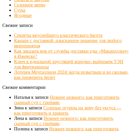
Сезонное меню
Супы
Ягодные
Свежие записи
Секреты вкуснейшего классического багета
Канапе с доставкой: изысканное решение для любого
мероприятия
Как заказать вок от службы доставки еды «Макароллыч»
в Ижевске?
Ключ к идеальной хрустящей корочке: выбираем ТЭН
для фритюрницы
Лотерея Мечталлион 2024: когда розыгрыш и во сколько,
как проверить билет
Свежие комментарии
Наталья
к записи
Нежнее нежного: как приготовить
сырный суп с грибами
Зина
к записи
Соленые огурцы на зиму без уксуса —
как приготовить и хранить
Лена
к записи
Нежнее нежного: как приготовить
сырный суп с грибами
Полина
к записи
Нежнее нежного: как приготовить