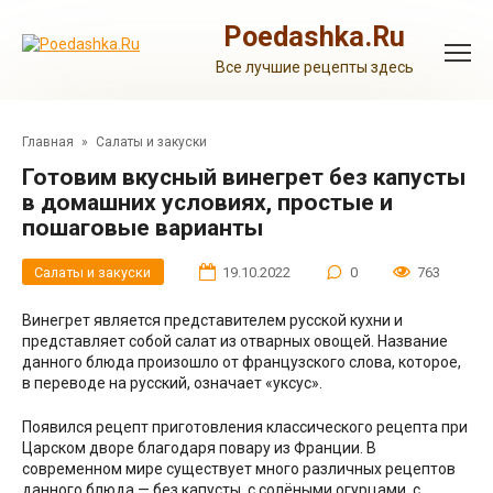
Перейти
к
Poedashka.Ru
контенту
Все лучшие рецепты здесь
Главная
»
Салаты и закуски
Готовим вкусный винегрет без капусты
в домашних условиях, простые и
пошаговые варианты
Салаты и закуски
19.10.2022
0
763
Винегрет является представителем русской кухни и
представляет собой салат из отварных овощей. Название
данного блюда произошло от французского слова, которое,
в переводе на русский, означает «уксус».
Появился рецепт приготовления классического рецепта при
Царском дворе благодаря повару из Франции. В
современном мире существует много различных рецептов
данного блюда — без капусты, с солёными огурцами, с