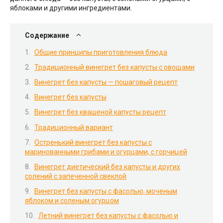
яблоками и другими ингредиентами.
Содержание
Общие принципы приготовления блюда
Традиционный винегрет без капусты с овощами
Винегрет без капусты — пошаговый рецепт
Винегрет без капусты
Винегрет без квашеной капусты рецепт
Традиционный вариант
Остренький винегрет без капусты с
маринованными грибами и огурцами, с горчицей
Винегрет диетический без капусты и других
солений с запеченной свеклой
Винегрет без капусты с фасолью, моченым
яблоком и соленым огурцом
Летний винегрет без капусты с фасолью и