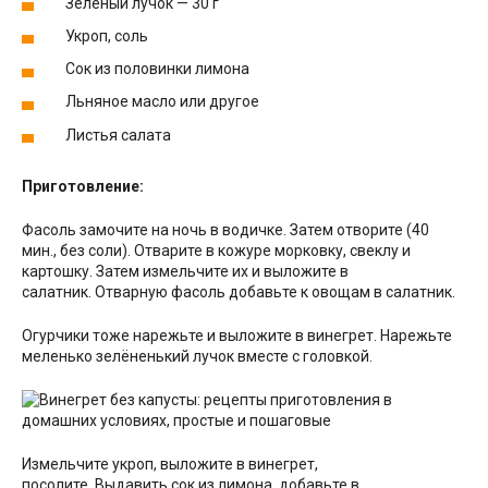
Зелёный лучок — 30 г
Укроп, соль
Сок из половинки лимона
Льняное масло или другое
Листья салата
Приготовление:
Фасоль замочите на ночь в водичке. Затем отворите (40
мин., без соли). Отварите в кожуре морковку, свеклу и
картошку. Затем измельчите их и выложите в
салатник. Отварную фасоль добавьте к овощам в салатник.
Огурчики тоже нарежьте и выложите в винегрет. Нарежьте
меленько зелёненький лучок вместе с головкой.
Измельчите укроп, выложите в винегрет,
посолите. Выдавить сок из лимона, добавьте в