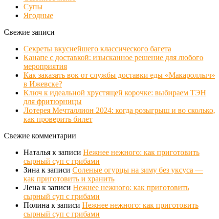
Супы
Ягодные
Свежие записи
Секреты вкуснейшего классического багета
Канапе с доставкой: изысканное решение для любого
мероприятия
Как заказать вок от службы доставки еды «Макароллыч»
в Ижевске?
Ключ к идеальной хрустящей корочке: выбираем ТЭН
для фритюрницы
Лотерея Мечталлион 2024: когда розыгрыш и во сколько,
как проверить билет
Свежие комментарии
Наталья
к записи
Нежнее нежного: как приготовить
сырный суп с грибами
Зина
к записи
Соленые огурцы на зиму без уксуса —
как приготовить и хранить
Лена
к записи
Нежнее нежного: как приготовить
сырный суп с грибами
Полина
к записи
Нежнее нежного: как приготовить
сырный суп с грибами