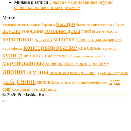
Милана
к записи
Сладкие маринованные огурцы
рецепты, проверенные временем
Метки
быстро
баранина
в банке
Квашеные огурцы в банках
быстрого приготовления
готовим дома
вкусно
говядина
грибы
жимолость
заготовки
засолка
закуска
из тыквы
зелень
капуста
консервирование
консервы
картофель
крем-суп
курица
летний суп
малосольные
маринованная капуста
маринованные
морепродукты
на зиму
морковь
овощи
огурцы
окрошка
русская кухня
полезно
печень
салат
суп
рыба
свинина
соленые огурцы
соленья
соус
щи
сыр
холодный суп
яйца
© 2026 Poedashka.Ru