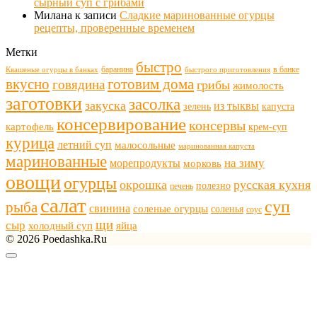
сырный суп с грибами
Милана
к записи
Сладкие маринованные огурцы
рецепты, проверенные временем
Метки
быстро
баранина
в банке
Квашеные огурцы в банках
быстрого приготовления
готовим дома
вкусно
говядина
грибы
жимолость
заготовки
засолка
закуска
из тыквы
зелень
капуста
консервирование
консервы
картофель
крем-суп
курица
летний суп
малосольные
маринованная капуста
маринованные
морепродукты
на зиму
морковь
овощи
огурцы
окрошка
русская кухня
полезно
печень
салат
суп
рыба
свинина
соленые огурцы
соленья
соус
щи
сыр
холодный суп
яйца
© 2026 Poedashka.Ru