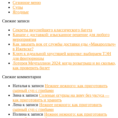
Сезонное меню
Супы
Ягодные
Свежие записи
Секреты вкуснейшего классического багета
Канапе с доставкой: изысканное решение для любого
мероприятия
Как заказать вок от службы доставки еды «Макароллыч»
в Ижевске?
Ключ к идеальной хрустящей корочке: выбираем ТЭН
для фритюрницы
Лотерея Мечталлион 2024: когда розыгрыш и во сколько,
как проверить билет
Свежие комментарии
Наталья
к записи
Нежнее нежного: как приготовить
сырный суп с грибами
Зина
к записи
Соленые огурцы на зиму без уксуса —
как приготовить и хранить
Лена
к записи
Нежнее нежного: как приготовить
сырный суп с грибами
Полина
к записи
Нежнее нежного: как приготовить