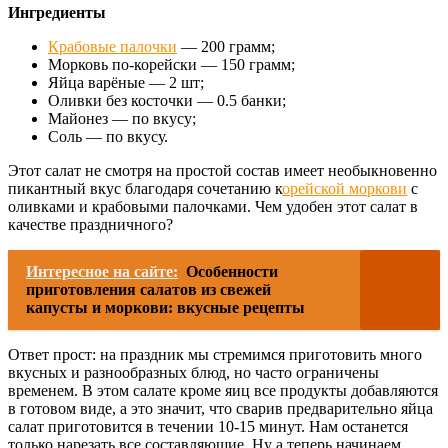
Ингредиенты
Крабовые палочки
— 200 грамм;
Морковь по-корейски — 150 грамм;
Яйца варёные — 2 шт;
Оливки без косточки — 0.5 банки;
Майонез — по вкусу;
Соль — по вкусу.
Этот салат не смотря на простой состав имеет необыкновенно
пикантный вкус благодаря сочетанию к
орейской моркови
с
оливками и крабовыми палочками. Чем удобен этот салат в
качестве праздничного?
Интересное на сайте:
Особенности
приготовления салатов из свежей
капусты и моркови: вкусные рецепты
Ответ прост: на праздник мы стремимся приготовить много
вкусных и разнообразных блюд, но часто ограничены
временем. В этом салате кроме яиц все продукты добавляются
в готовом виде, а это значит, что сварив предварительно яйца
салат приготовится в течении 10-15 минут. Нам останется
только нарезать все составляющие. Ну а теперь начинаем