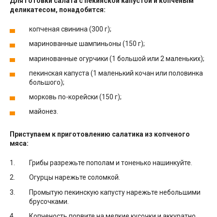
Для готовки салата с пекинской капустой и копченым
деликатесом, понадобится:
копченая свинина (300 г);
маринованные шампиньоны (150 г);
маринованные огурчики (1 большой или 2 маленьких);
пекинская капуста (1 маленький кочан или половинка
большого);
морковь по-корейски (150 г);
майонез.
Приступаем к приготовлению салатика из копченого
мяса:
Грибы разрежьте пополам и тоненько нашинкуйте.
Огурцы нарежьте соломкой.
Промытую пекинскую капусту нарежьте небольшими
брусочками.
Копченость порвите на мелкие кусочки и аккуратно