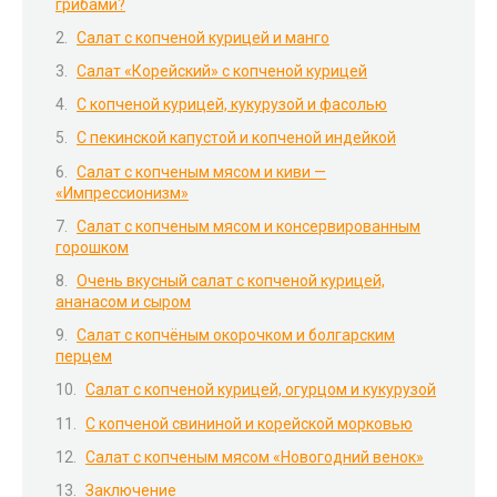
грибами?
Салат с копченой курицей и манго
Салат «Корейский» с копченой курицей
С копченой курицей, кукурузой и фасолью
С пекинской капустой и копченой индейкой
Салат с копченым мясом и киви —
«Импрессионизм»
Салат с копченым мясом и консервированным
горошком
Очень вкусный салат с копченой курицей,
ананасом и сыром
Салат с копчёным окорочком и болгарским
перцем
Салат с копченой курицей, огурцом и кукурузой
С копченой свининой и корейской морковью
Салат с копченым мясом «Новогодний венок»
Заключение