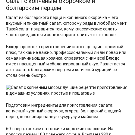
Салат с копчёным окорочком и
болгарским перцем
Салат из болгарского перца и копчёного окорочка – это
вкусный и пикантный салат, которому рады в любой момент.
Такой салат понравится тем, кому классические салаты
часто приедаются и хочется приготовить что-то новое.
Блюдо простое в приготовлении и это ещё один огромный
плюс, так как не важно, профессиональный ли вы повар или
самая начинающая хозяйка, справятся с ним все! Блюдо
имеет насыщенный и сбалансированный вкус. Разлетается
этот салат с болгарским перцем и копчёной курицей со
стола очень быстро.
Подготовим ингредиенты для приготовления салата:
копчёный куриный окорочок, огурец, болгарский сладкий
перец, консервированную кукурузу и майонез.
60 г перца режем на тонкие и короткие полосочки. На
полоски режем 100 г свежего огурца. Всыпаем 280 г