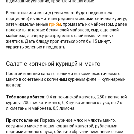
В салатник или кольцо (если салат будет подаваться
порционно) выложить ингредиенты слоями: сначала курицу,
затем измельченные
грибы
, промазать их майонезом, далее
положить натертые белки, слой майонеза, сыр, еще слой
майонеза, а сверху распределить слой измельченных
желтков. Дать блюду пропитаться хотя бы 15 минут,
украсить зеленью и подавать.
Салат с копченой курицей и манго
Простой и легкий салат с тонкими нотками экзотического
манго в сочетании с копченым куриным филе — кулинарный
шедевр!
Тебе понадобится:
0,4 кг пекинской капусты, 250 г копченой
курицы, 200 г мякоти манго, 0,3 пучка зеленого лука, по 2 ст.
л. сметаны и майонеза, 0,5 лимона.
Приготовление
: Порежь куриное мясо и мякоть манго,
соедини в миске с нашинкованной капустой, рублеными
перьями зеленого лука, обильно сбрызни лимонным соком.