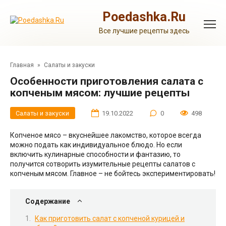
Перейти
к
Poedashka.Ru
контенту
Все лучшие рецепты здесь
Главная
»
Салаты и закуски
Особенности приготовления салата с
копченым мясом: лучшие рецепты
Салаты и закуски
19.10.2022
0
498
Копченое мясо – вкуснейшее лакомство, которое всегда
можно подать как индивидуальное блюдо. Но если
включить кулинарные способности и фантазию, то
получится сотворить изумительные рецепты салатов с
копченым мясом. Главное – не бойтесь экспериментировать!
Содержание
Как приготовить салат с копченой курицей и