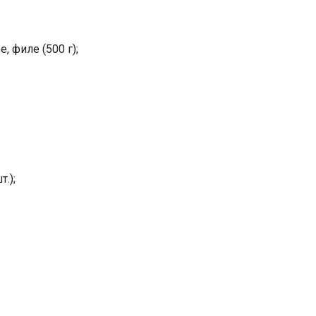
, филе (500 г);
.);