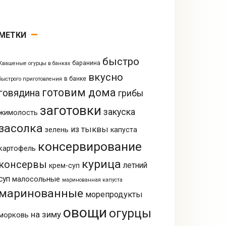
МЕТКИ
быстро
баранина
Квашеные огурцы в банках
вкусно
в банке
быстрого приготовления
готовим дома
говядина
грибы
заготовки
закуска
жимолость
засолка
из тыквы
зелень
капуста
консервирование
картофель
курица
консервы
летний
крем-суп
суп
малосольные
маринованная капуста
маринованные
морепродукты
овощи
огурцы
на зиму
морковь