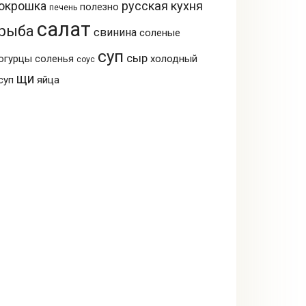
русская кухня
окрошка
полезно
печень
салат
рыба
свинина
соленые
суп
сыр
огурцы
холодный
соленья
соус
щи
суп
яйца