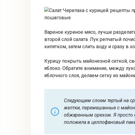
Вареное куриное мясо, лучше разделат
второй слой салата. Лук репчатый почи
кипятком, затем слить воду и сразу в 
Курицу покрыть майонезной сеткой, све
яблоко. Обратите внимание, между луко
яблочного слоя, делаем сетку из майоне
Следующим слоем тертый на ср
желтки, перемешанные с майо
обжаренным орехом. Я просто о
положила в целлофановый паке