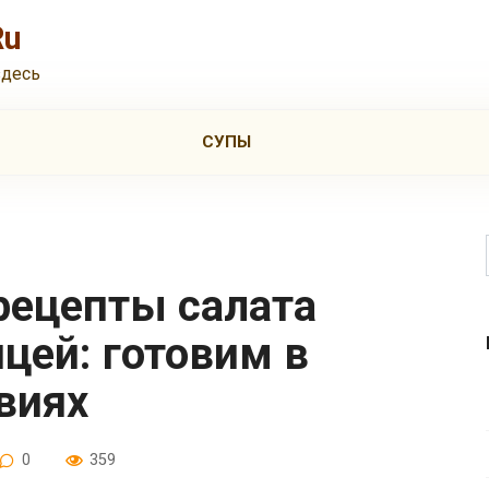
Ru
здесь
СУПЫ
ицей: готовим в
виях
0
359