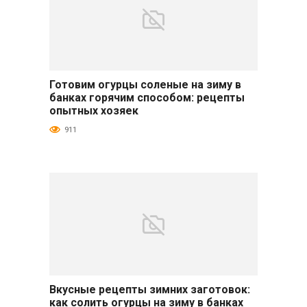
Готовим огурцы соленые на зиму в
Огурцы
банках горячим способом: рецепты
опытных хозяек
911
Вкусные рецепты зимних заготовок:
Огурцы
как солить огурцы на зиму в банках