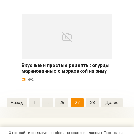
Вкусные и простые рецепты: огурцы
Огурцы
маринованные с морковкой на зиму
692
Пагинация
Назад
1
…
26
27
28
Далее
записей
Этот сайт использует cookie для хранения данных. Продолжая