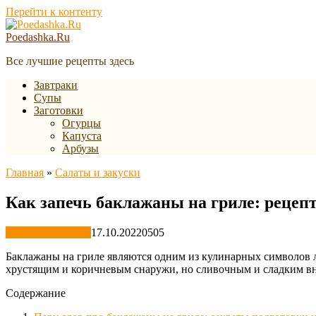
Перейти к контенту
Poedashka.Ru
Все лучшие рецепты здесь
Завтраки
Супы
Заготовки
Огурцы
Капуста
Арбузы
Главная
»
Салаты и закуски
Как запечь баклажаны на гриле: рецеп
Салаты и закуски
17.10.2022
0
505
Баклажаны на гриле являются одним из кулинарных символов ле
хрустящим и коричневым снаружи, но сливочным и сладким в
Содержание