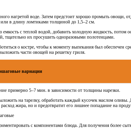
ого нагретой воде. Затем предстоит хорошо промыть овощи, отде
 или в длину ломтиками толщиной до 1,5–2 см.
 емкость с теплой водой, добавить холодную жидкость, потом ос
ей, тщательно их просушить одноразовыми полотенцами.
отиться о костре, чтобы к моменту выпекания был обеспечен ср
выложить части овощей на решетку гриля.
пошаговые вариации
ение примерно 5–7 мин. в зависимости от толщины нарезки.
 выложить на тарелку, обработать каждый кусочек маслом оливы.
 расход жира, но и предотвратит его лишнее попадание на проду
периментировать с компонентами блюда. Для получения более сы