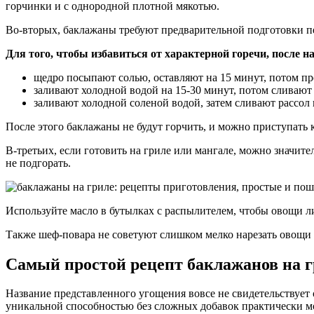
горчинки и с однородной плотной мякотью.
Во-вторых, баклажаны требуют предварительной подготовки п
Для того, чтобы избавиться от характерной горечи, после н
щедро посыпают солью, оставляют на 15 минут, потом п
заливают холодной водой на 15-30 минут, потом сливают
заливают холодной соленой водой, затем сливают рассол
После этого баклажаны не будут горчить, и можно приступать к
В-третьих, если готовить на гриле или мангале, можно значит
не подгорать.
Используйте масло в бутылках с распылителем, чтобы овощи л
Также шеф-повара не советуют слишком мелко нарезать овощи д
Самый простой рецепт баклажанов на 
Название представленного угощения вовсе не свидетельствуе
уникальной способностью без сложных добавок практически мо