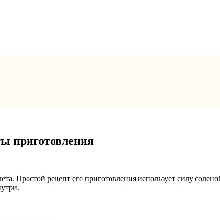
ты приготовления
та. Простой рецепт его приготовления использует силу соленой 
нутри.