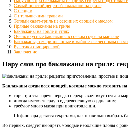
Пару слов про баклажаны на гриле: секреты подготовки 
Самый простой рецепт баклажанов на гриле
С перцем
С итальянскими травами
Теплый салат-гриль из сезонных овощей с маслом
Пряные баклажаны на гриле
Баклажаны на гриле и углях
Очень вкусные баклажаны в соевом соусе на мангале
Баклажаны, замаринованные в майонезе с чесноком на ма
Рулетики с моцареллой
Заключение
Пару слов про баклажаны на гриле: се
Баклажаны среди всех овощей, которые можно готовить на 
горчат, и эта горечь нередко перекрывает вкус соуса и ма
иногда имеют твердую одеревеневшую сердцевину;
требуют много масла при приготовлении.
Шеф-повара делятся секретами, как правильно выбрать б
Во-первых, следует выбирать молодые небольшие плоды с ровно