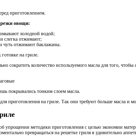
еред приготовлением.
арезки овощи:
ромывают холодной водой;
 и слегка отжимают;
 и чуть отжимают баклажаны.
 готовке на гриле.
ельно сократить количество используемого масла для того, чтоб
ишь покрывались тонким слоем масла.
ля приготовления на гриле. Так они требуют больше масла и мо
гриле
т об упрощении методики приготовления с целью экономии матер
ментально превращаться на решетке гриля в удивительно аппет