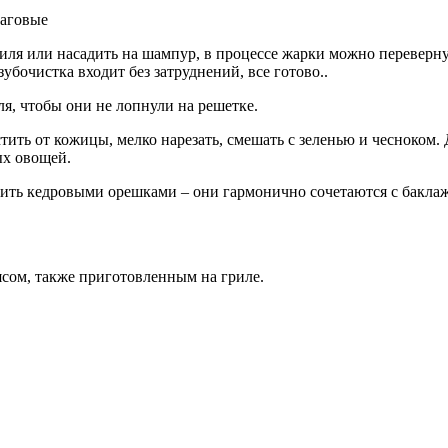
я или насадить на шампур, в процессе жарки можно перевернуть
зубочистка входит без затруднений, все готово..
я, чтобы они не лопнули на решетке.
ть от кожицы, мелко нарезать, смешать с зеленью и чесноком. Д
ых овощей.
ить кедровыми орешками – они гармонично сочетаются с бакла
ясом, также приготовленным на гриле.